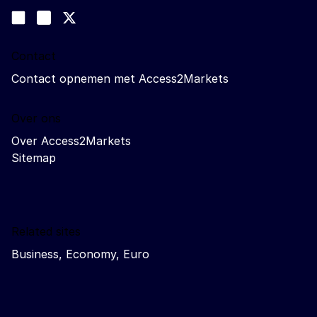
Volg ons
Join us on LinkedIn
#EUtrade
Trade-Off podcast
Contact
Contact opnemen met Access2Markets
Over ons
Over Access2Markets
Sitemap
Related sites
Business, Economy, Euro