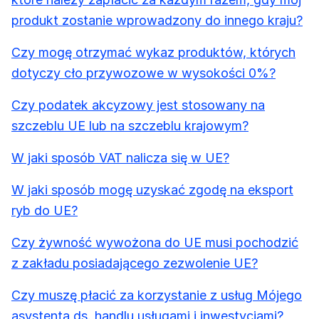
produkt zostanie wprowadzony do innego kraju?
Czy mogę otrzymać wykaz produktów, których
dotyczy cło przywozowe w wysokości 0%?
Czy podatek akcyzowy jest stosowany na
szczeblu UE lub na szczeblu krajowym?
W jaki sposób VAT nalicza się w UE?
W jaki sposób mogę uzyskać zgodę na eksport
ryb do UE?
Czy żywność wywożona do UE musi pochodzić
z zakładu posiadającego zezwolenie UE?
Czy muszę płacić za korzystanie z usług Mójego
asystenta ds. handlu usługami i inwestycjami?