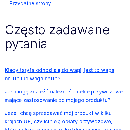
Przydatne strony
Często zadawane
pytania
Kiedy taryfa odnosi się do wagi, jest to waga
brutto lub waga netto?
Jak mogę znaleźć należności celne przywozowe
mające zastosowanie do mojego produktu?
Jeżeli chcę sprzedawać mój produkt w kilku
krajach UE, czy istnieją opłaty przywozowe,
które należy zapłacić za każdym razem, gdy mój