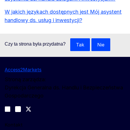
W jakich językach dostępnych jest Mój asystent
handlowy ds. usług i inwestycji?
Czy ta strona była przydatna?
Tak
Nie
Access2Markets
Stroną zarządza:
Dyrekcja Generalna ds. Handlu i Bezpieczeństwa
Gospodarczego
Obserwuj nas
Join us on LinkedIn
#EUtrade
Trade-Off podcast
Kontakt