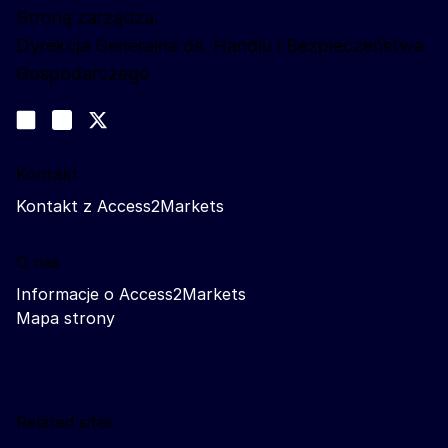
Stroną zarządza:
Dyrekcja Generalna ds. Handlu i Bezpieczeństwa
Gospodarczego
Obserwuj nas
Join us on LinkedIn
#EUtrade
Trade-Off podcast
Kontakt
Kontakt z Access2Markets
O nas
Informacje o Access2Markets
Mapa strony
Related sites