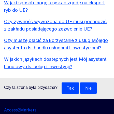
W jaki sposób mogę uzyskać zgodę na eksport
ryb do UE?
Czy żywność wywożona do UE musi pochodzić
z zakładu posiadającego zezwolenie UE?
Czy muszę płacić za korzystanie z usług Mójego
asystenta ds. handlu usługami i inwestycjami?
W jakich językach dostępnych jest Mój asystent
handlowy ds. usług i inwestycji?
Czy ta strona była przydatna?
Tak
Nie
Access2Markets