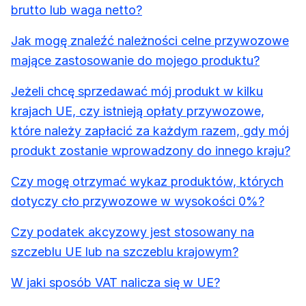
brutto lub waga netto?
Jak mogę znaleźć należności celne przywozowe
mające zastosowanie do mojego produktu?
Jeżeli chcę sprzedawać mój produkt w kilku
krajach UE, czy istnieją opłaty przywozowe,
które należy zapłacić za każdym razem, gdy mój
produkt zostanie wprowadzony do innego kraju?
Czy mogę otrzymać wykaz produktów, których
dotyczy cło przywozowe w wysokości 0%?
Czy podatek akcyzowy jest stosowany na
szczeblu UE lub na szczeblu krajowym?
W jaki sposób VAT nalicza się w UE?