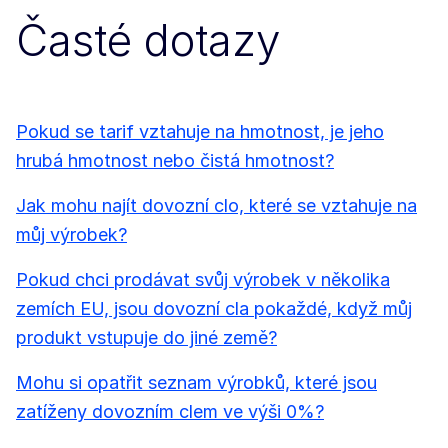
Časté dotazy
Pokud se tarif vztahuje na hmotnost, je jeho
hrubá hmotnost nebo čistá hmotnost?
Jak mohu najít dovozní clo, které se vztahuje na
můj výrobek?
Pokud chci prodávat svůj výrobek v několika
zemích EU, jsou dovozní cla pokaždé, když můj
produkt vstupuje do jiné země?
Mohu si opatřit seznam výrobků, které jsou
zatíženy dovozním clem ve výši 0%?