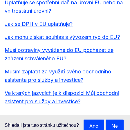
Uplatňuje se spotřební daň na úrovni EU nebo na
vnitrostátní úrovni?
Jak se DPH v EU uplatňuje?
Jak mohu získat souhlas s vývozem ryb do EU?
Musí potraviny vyvážené do EU pocházet ze
zařízení schváleného EU?
Musím zaplatit za využití svého obchodního
asistenta pro služby a investice?
Ve kterých jazycích je k dispozici Můj obchodní
asistent pro služby a investice?
Shledali jste tuto stránku užitečnou?
Ano
Ne