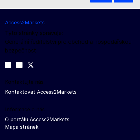
Access2Markets
Tyto stránky spravuje:
Generální ředitelství pro obchod a hospodářskou
bezpečnost
Sledujte nás na sociálních sítích
Join us on LinkedIn
#EUtrade
Trade-Off podcast
Kontaktujte nás
Kontaktovat Access2Markets
Informace o nás
O portálu Access2Markets
Mapa stránek