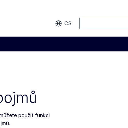
Vyhledávání
CS
pojmů
 můžete použít funkci
jmů.