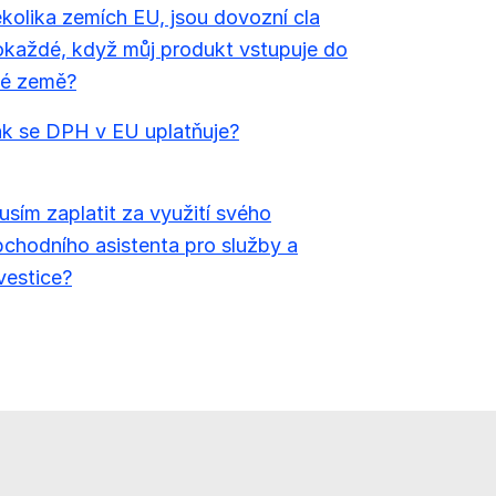
kolika zemích EU, jsou dovozní cla
každé, když můj produkt vstupuje do
né země?
k se DPH v EU uplatňuje?
sím zaplatit za využití svého
chodního asistenta pro služby a
vestice?