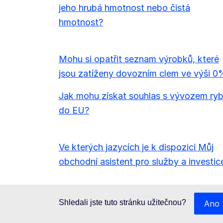
jeho hrubá hmotnost nebo čistá
hmotnost?
Mohu si opatřit seznam výrobků, které
jsou zatíženy dovozním clem ve výši 0
Jak mohu získat souhlas s vývozem ry
do EU?
Ve kterých jazycích je k dispozici Můj
obchodní asistent pro služby a investic
Shledali jste tuto stránku užitečnou?
Ano