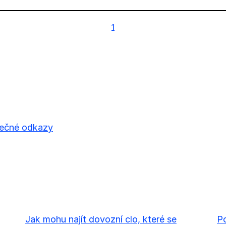
1
1
tečné odkazy
Jak mohu najít dovozní clo, které se
Po