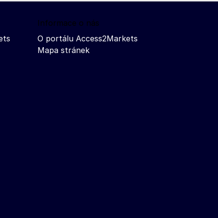
Informace o nás
ets
O portálu Access2Markets
Mapa stránek