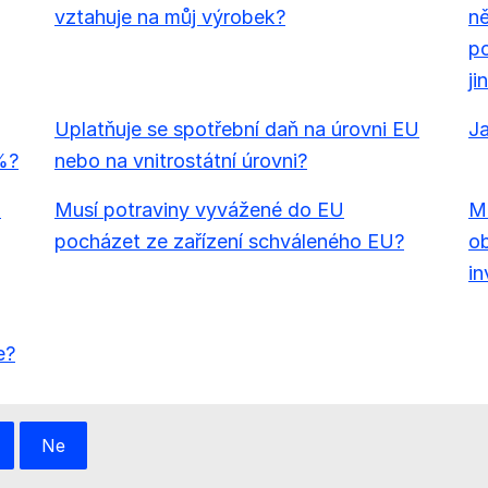
vztahuje na můj výrobek?
ně
po
ji
Uplatňuje se spotřební daň na úrovni EU
Ja
%?
nebo na vnitrostátní úrovni?
b
Musí potraviny vyvážené do EU
Mu
pocházet ze zařízení schváleného EU?
ob
in
e?
Ne