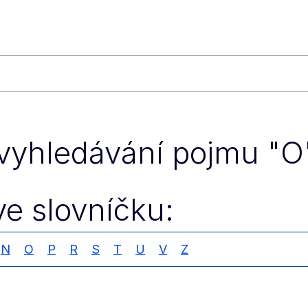
vyhledávání pojmu "O"
e slovníčku:
N
O
P
R
S
T
U
V
Z