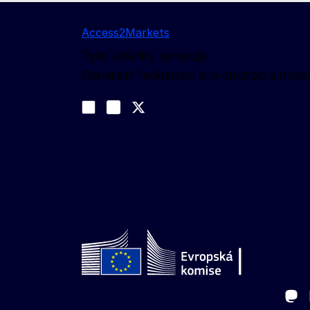
Access2Markets
Tyto stránky spravuje:
Generální ředitelství pro obchod a ho
Sledujte nás na sociálních sítích
Join us on LinkedIn
#EUtrade
Trade-Off podcast
Ma
Follow the European Commission