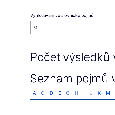
Vyhledávání ve slovníčku pojmů:
Vyhledávat na této stránce
Počet výsledků 
Seznam pojmů v
A
C
D
E
G
H
I
J
K
M