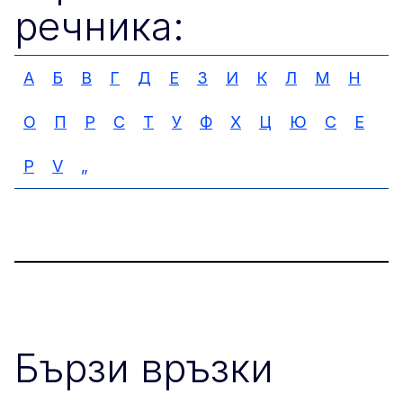
речника:
А
Б
В
Г
Д
Е
З
И
К
Л
М
Н
О
П
Р
С
Т
У
Ф
Х
Ц
Ю
C
E
P
V
„
Бързи връзки