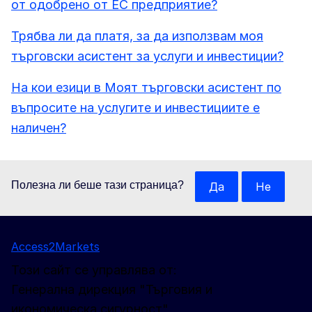
от одобрено от ЕС предприятие?
Трябва ли да платя, за да използвам моя
търговски асистент за услуги и инвестиции?
На кои езици в Моят търговски асистент по
въпросите на услугите и инвестициите е
наличен?
Полезна ли беше тази страница?
Да
Не
Access2Markets
Този сайт се управлява от:
Генерална дирекция "Търговия и
икономическа сигурност"