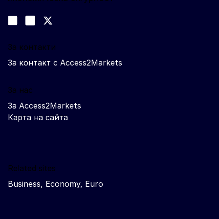
Следвайте ни
Join us on LinkedIn
#EUtrade
Trade-Off podcast
За контакти
За контакт с Access2Markets
За нас
За Access2Markets
Карта на сайта
Related sites
Business, Economy, Euro