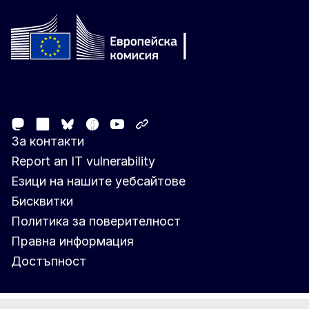
Follow the European Commission
Mastodon
LinkedIn
Facebook
Youtube
Other networks
Bluesky
За контакти
Report an IT vulnerability
Езици на нашите уебсайтове
Бисквитки
Политика за поверителност
Правна информация
Достъпност