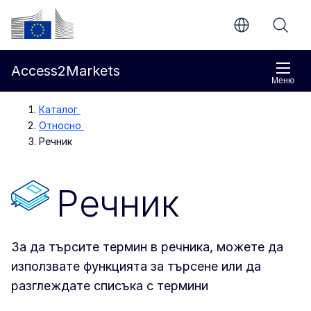
Направо към основното съдържание
Европейска комисия
Access2Markets
Меню
Каталог
Относно
Речник
Речник
За да търсите термин в речника, можете да
използвате функцията за търсене или да
разглеждате списъка с термини