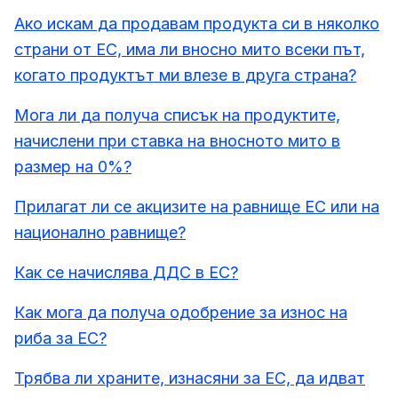
Ако искам да продавам продукта си в няколко
страни от ЕС, има ли вносно мито всеки път,
когато продуктът ми влезе в друга страна?
Мога ли да получа списък на продуктите,
начислени при ставка на вносното мито в
размер на 0%?
Прилагат ли се акцизите на равнище ЕС или на
национално равнище?
Как се начислява ДДС в ЕС?
Как мога да получа одобрение за износ на
риба за ЕС?
Трябва ли храните, изнасяни за ЕС, да идват