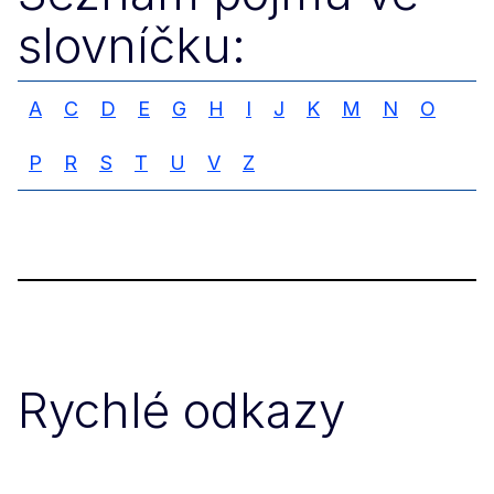
slovníčku:
A
C
D
E
G
H
I
J
K
M
N
O
P
R
S
T
U
V
Z
Rychlé odkazy