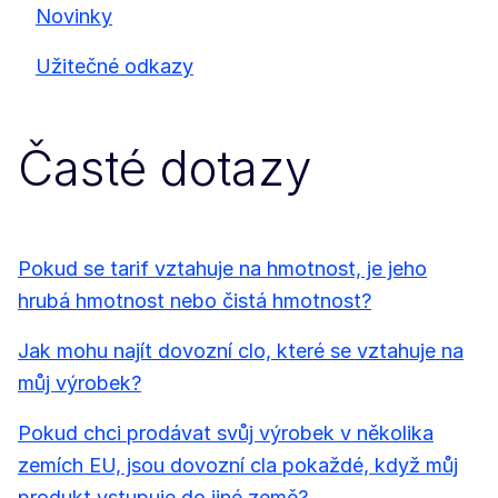
Novinky
Užitečné odkazy
Časté dotazy
Pokud se tarif vztahuje na hmotnost, je jeho
hrubá hmotnost nebo čistá hmotnost?
Jak mohu najít dovozní clo, které se vztahuje na
můj výrobek?
Pokud chci prodávat svůj výrobek v několika
zemích EU, jsou dovozní cla pokaždé, když můj
produkt vstupuje do jiné země?