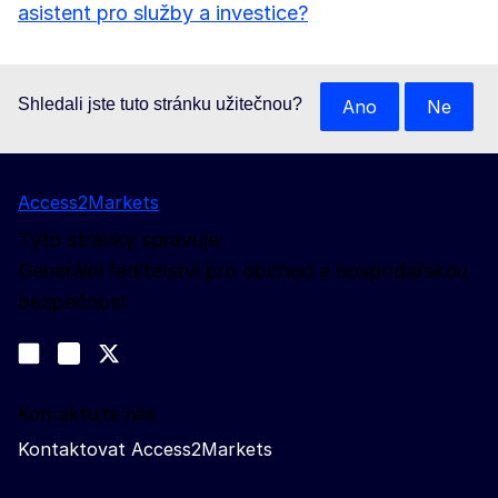
asistent pro služby a investice?
Shledali jste tuto stránku užitečnou?
Ano
Ne
Access2Markets
Tyto stránky spravuje:
Generální ředitelství pro obchod a hospodářskou
bezpečnost
Sledujte nás na sociálních sítích
Join us on LinkedIn
#EUtrade
Trade-Off podcast
Kontaktujte nás
Kontaktovat Access2Markets