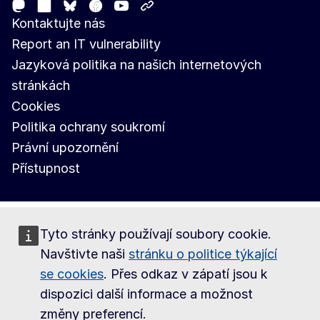
Mastodon
LinkedIn
Facebook
Youtube
Other networks
Bluesky
Kontaktujte nás
Report an IT vulnerability
Jazyková politika na našich internetových
stránkách
Cookies
Politika ochrany soukromí
Právní upozornění
Přístupnost
Tyto stránky používají soubory cookie.
Navštivte naši
stránku o politice týkající
se cookies
. Přes odkaz v zápatí jsou k
dispozici další informace a možnost
změny preferencí.