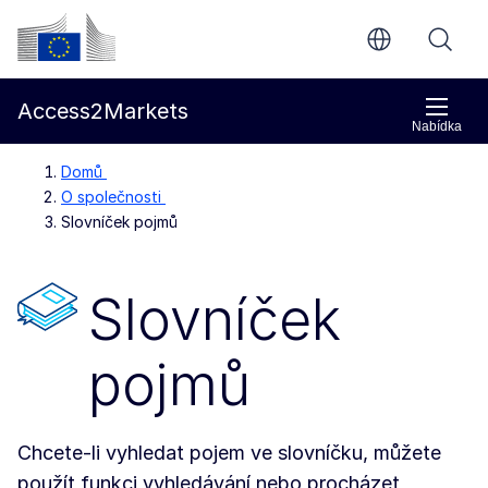
Přejít na hlavní obsah
Evropská komise
Access2Markets
Nabídka
Domů
O společnosti
Slovníček pojmů
Slovníček
pojmů
Chcete-li vyhledat pojem ve slovníčku, můžete
použít funkci vyhledávání nebo procházet