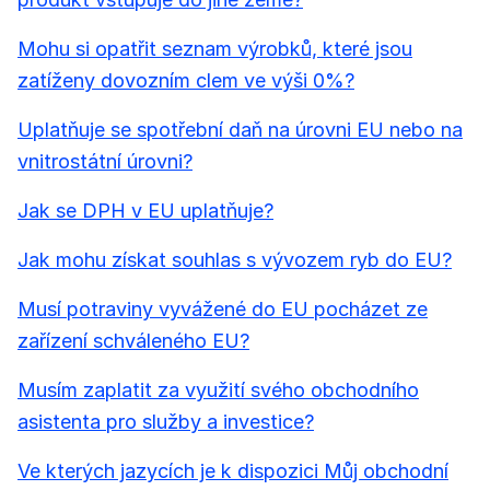
Mohu si opatřit seznam výrobků, které jsou
zatíženy dovozním clem ve výši 0%?
Uplatňuje se spotřební daň na úrovni EU nebo na
vnitrostátní úrovni?
Jak se DPH v EU uplatňuje?
Jak mohu získat souhlas s vývozem ryb do EU?
Musí potraviny vyvážené do EU pocházet ze
zařízení schváleného EU?
Musím zaplatit za využití svého obchodního
asistenta pro služby a investice?
Ve kterých jazycích je k dispozici Můj obchodní