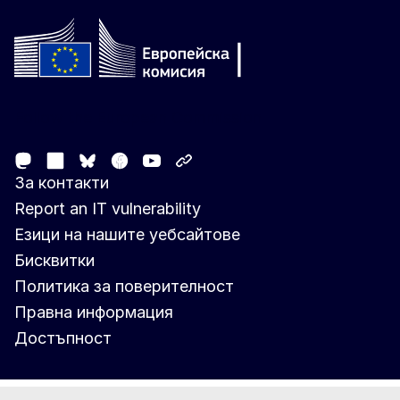
Follow the European Commission
Mastodon
LinkedIn
Facebook
Youtube
Other networks
Bluesky
За контакти
Report an IT vulnerability
Езици на нашите уебсайтове
Бисквитки
Политика за поверителност
Правна информация
Достъпност