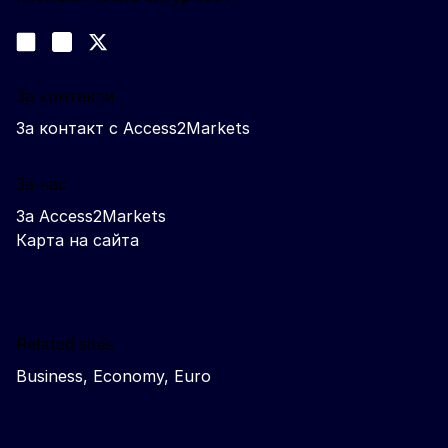
Следвайте ни
Join us on LinkedIn
#EUtrade
Trade-Off podcast
За контакти
За контакт с Access2Markets
За нас
За Access2Markets
Карта на сайта
Related sites
Business, Economy, Euro