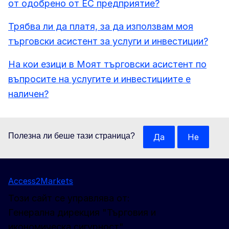
от одобрено от ЕС предприятие?
Трябва ли да платя, за да използвам моя
търговски асистент за услуги и инвестиции?
На кои езици в Моят търговски асистент по
въпросите на услугите и инвестициите е
наличен?
Полезна ли беше тази страница?
Да
Не
Access2Markets
Този сайт се управлява от:
Генерална дирекция "Търговия и
икономическа сигурност"