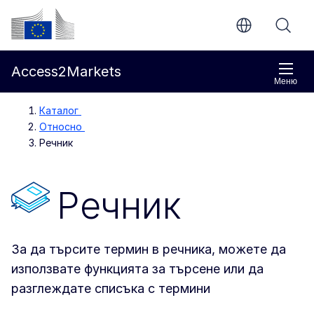
Направо към основното съдържание
Европейска комисия
Access2Markets
Меню
Каталог
Относно
Речник
Речник
За да търсите термин в речника, можете да
използвате функцията за търсене или да
разглеждате списъка с термини