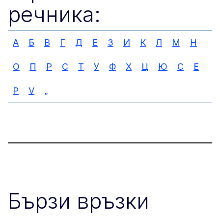
речника:
А
Б
В
Г
Д
Е
З
И
К
Л
М
Н
О
П
Р
С
Т
У
Ф
Х
Ц
Ю
C
E
P
V
„
Бързи връзки