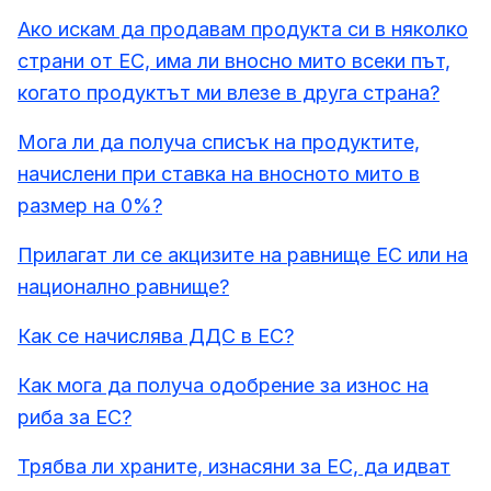
Ако искам да продавам продукта си в няколко
страни от ЕС, има ли вносно мито всеки път,
когато продуктът ми влезе в друга страна?
Мога ли да получа списък на продуктите,
начислени при ставка на вносното мито в
размер на 0%?
Прилагат ли се акцизите на равнище ЕС или на
национално равнище?
Как се начислява ДДС в ЕС?
Как мога да получа одобрение за износ на
риба за ЕС?
Трябва ли храните, изнасяни за ЕС, да идват