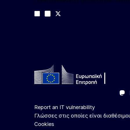
Γενική Διεύθυνση Εμπορίου και Οικο
Ακολουθήστε μας
Join us on LinkedIn
#EUtrade
Trade-Off podcast
Ma
Follow the European Commission
Report an IT vulnerability
Γλώσσες στις οποίες είναι διαθέσιμοι
Cookies