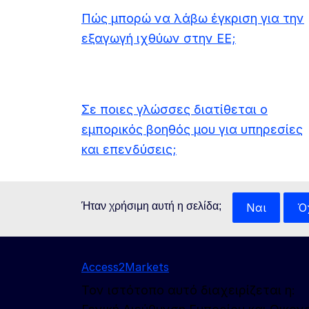
Πώς μπορώ να λάβω έγκριση για την
εξαγωγή ιχθύων στην ΕΕ;
Σε ποιες γλώσσες διατίθεται ο
εμπορικός βοηθός μου για υπηρεσίες
και επενδύσεις;
Ήταν χρήσιμη αυτή η σελίδα;
Ναι
Ό
Access2Markets
Τον ιστότοπο αυτό διαχειρίζεται η: