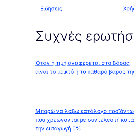
Ειδήσεις
Χρή
Συχνές ερωτήσ
Όταν η τιμή αναφέρεται στο βάρος,
είναι το μεικτό ή το καθαρό βάρος τη
Μπορώ να λάβω κατάλογο προϊόντω
που χρεώνονται με συντελεστή κατά
την εισαγωγή 0%