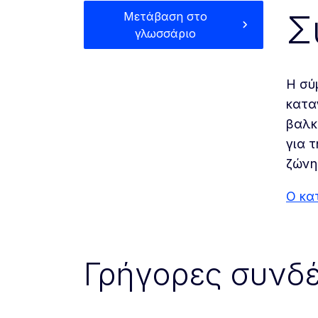
Σ
Μετάβαση στο
γλωσσάριο
Η σύ
κατα
βαλκ
για 
ζώνη
Ο κα
Γρήγορες συνδέ