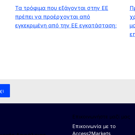
Τα τρόφιμα που εξάγονται στην ΕΕ
Π
πρέπει να προέρχονται από
χ
εγκεκριμένη από την ΕΕ εγκατάσταση;
μο
ε
χι
Επικοινωνήστε μαζί μας
Επικοινωνία με το
Access2Markets