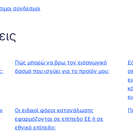
σιμοι σύνδεσμοι
εις
Πώς μπορώ να βρω τον εισαγωγικό
Ε
ς;
δασμό που ισχύει για το προϊόν μου;
σ
ε
κ
ε
ν
Οι ειδικοί φόροι κατανάλωσης
Π
εφαρμόζονται σε επίπεδο ΕΕ ή σε
εθνικό επίπεδο;