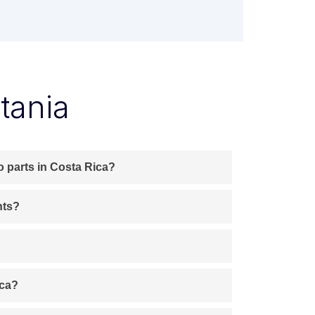
tania
o parts in Costa Rica?
nts?
ica?