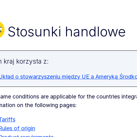
Stosunki handlowe
 kraj korzysta z:
Układ o stowarzyszeniu między UE a Ameryką Środk
ame conditions are applicable for the countries integr
mation on the following pages:
Tariffs
Rules of origin