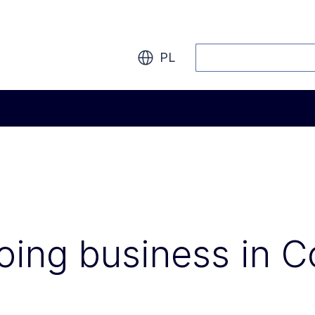
Szukaj
PL
oing business in C