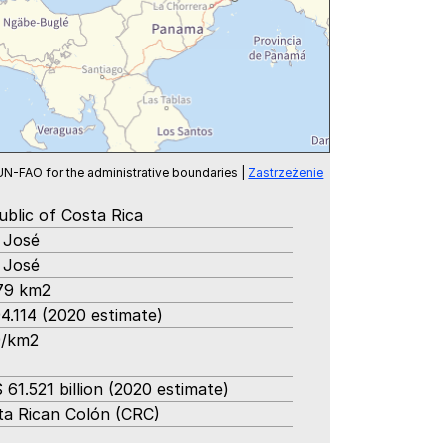
-FAO for the administrative boundaries |
Zastrzeżenie
ublic of Costa Rica
 José
 José
179 km2
4.114 (2020 estimate)
9/km2
61.521 billion (2020 estimate)
ta Rican Colón (CRC)