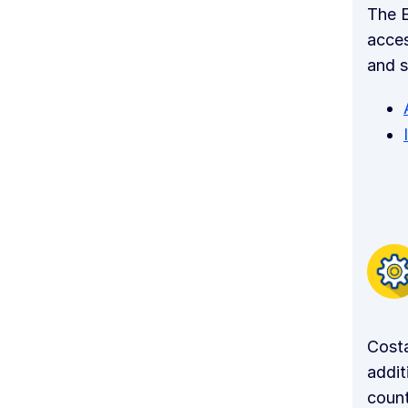
The E
acces
and s
Cost
addit
count