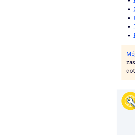
Mój
zas
dot