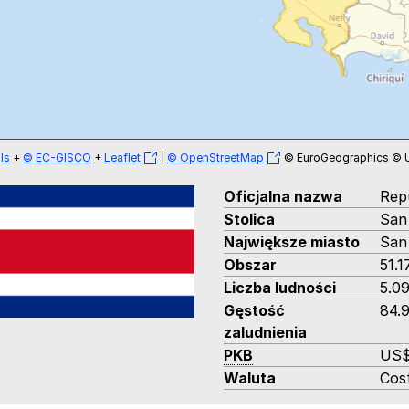
ls
+
© EC-GISCO
+
Leaflet
|
© OpenStreetMap
© EuroGeographics © UN
Oficjalna nazwa
Rep
Stolica
San
Największe miasto
San
Obszar
51.
Liczba ludności
5.09
Gęstość
84.
zaludnienia
PKB
US$ 
Waluta
Cos