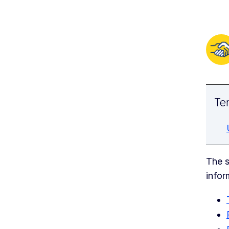
Ten
The s
infor