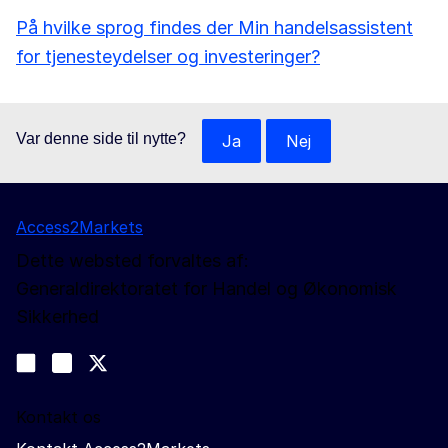
På hvilke sprog findes der Min handelsassistent
for tjenesteydelser og investeringer?
Var denne side til nytte?
Ja
Nej
Access2Markets
Dette websted forvaltes af:
Generaldirektoratet for Handel og Økonomisk
Sikkerhed
Følg os
Join us on LinkedIn
#EUtrade
Trade-Off podcast
Kontakt os