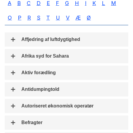
A
B
C
D
E
F
G
H
I
K
L
M
O
P
R
S
T
U
V
Æ
Ø
Affjedring af luftdygtighed
Afrika syd for Sahara
Aktiv forædling
Antidumpingtold
Autoriseret økonomisk operatør
Befragter