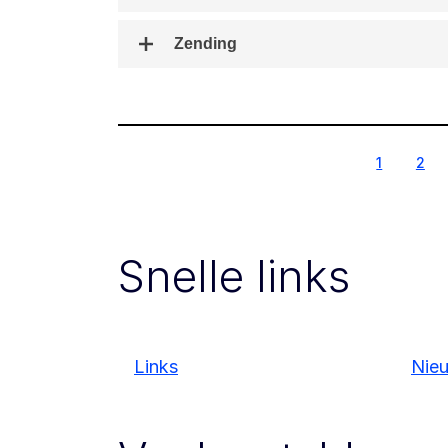
Zending
1
2
1
2
Snelle links
Links
Nie