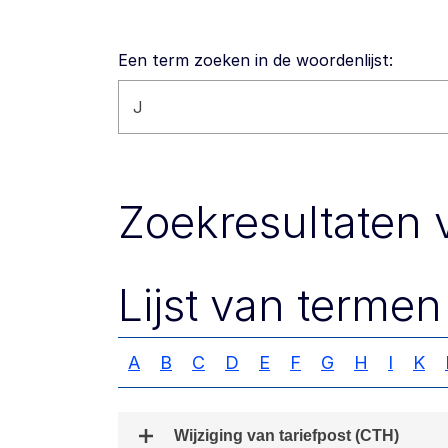
Een term zoeken in de woordenlijst:
Zoeken op deze website
Zoekresultaten v
Lijst van termen
A
B
C
D
E
F
G
H
I
K
Wijziging van tariefpost (CTH)