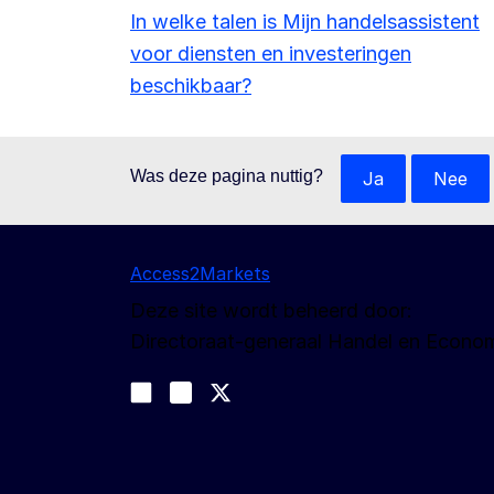
In welke talen is Mijn handelsassistent
voor diensten en investeringen
beschikbaar?
Was deze pagina nuttig?
Ja
Nee
Access2Markets
Deze site wordt beheerd door:
Directoraat-generaal Handel en Econom
Volg ons
Join us on LinkedIn
#EUtrade
Trade-Off podcast