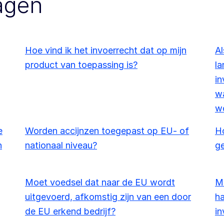
agen
Hoe vind ik het invoerrecht dat op mijn
Al
product van toepassing is?
la
in
wa
w
e
Worden accijnzen toegepast op EU- of
Ho
n
nationaal niveau?
g
Moet voedsel dat naar de EU wordt
Mo
uitgevoerd, afkomstig zijn van een door
ha
de EU erkend bedrijf?
in