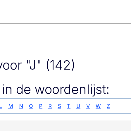
oor "J" (142)
 in de woordenlijst:
L
M
N
O
P
R
S
T
U
V
W
Z