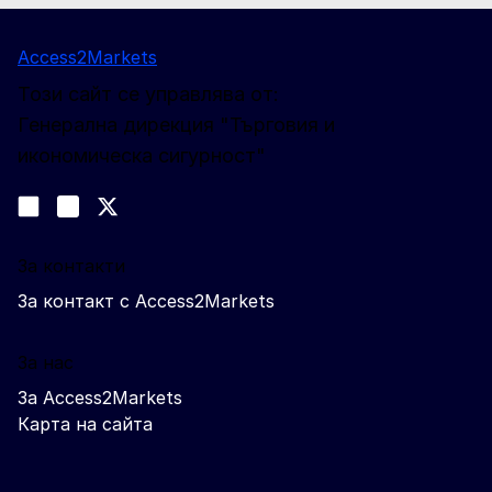
Access2Markets
Този сайт се управлява от:
Генерална дирекция "Търговия и
икономическа сигурност"
Следвайте ни
Join us on LinkedIn
#EUtrade
Trade-Off podcast
За контакти
За контакт с Access2Markets
За нас
За Access2Markets
Карта на сайта