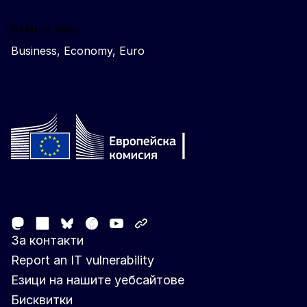
Related sites
Business, Economy, Euro
Follow the European Commission
Mastodon
LinkedIn
Facebook
Youtube
Other networks
Bluesky
За контакти
Report an IT vulnerability
Езици на нашите уебсайтове
Бисквитки