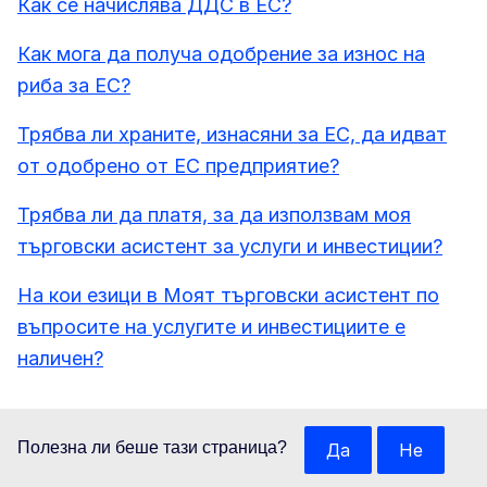
Как се начислява ДДС в ЕС?
Как мога да получа одобрение за износ на
риба за ЕС?
Трябва ли храните, изнасяни за ЕС, да идват
от одобрено от ЕС предприятие?
Трябва ли да платя, за да използвам моя
търговски асистент за услуги и инвестиции?
На кои езици в Моят търговски асистент по
въпросите на услугите и инвестициите е
наличен?
Полезна ли беше тази страница?
Да
Не