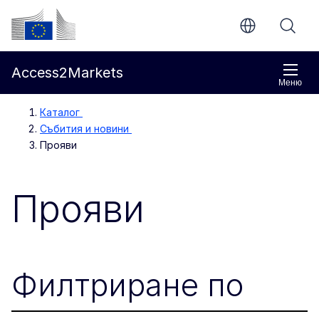
Направо към основното съдържание
Европейска комисия
Access2Markets
Меню
Каталог
Събития и новини
Прояви
Прояви
Филтриране по