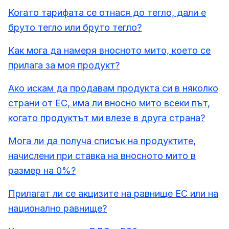
Когато тарифата се отнася до тегло, дали е
бруто тегло или бруто тегло?
Как мога да намеря вносното мито, което се
прилага за моя продукт?
Ако искам да продавам продукта си в няколко
страни от ЕС, има ли вносно мито всеки път,
когато продуктът ми влезе в друга страна?
Мога ли да получа списък на продуктите,
начислени при ставка на вносното мито в
размер на 0%?
Прилагат ли се акцизите на равнище ЕС или на
национално равнище?