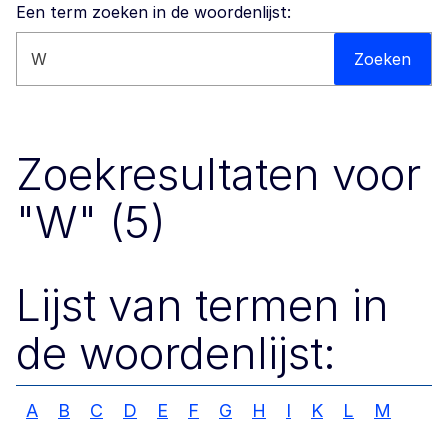
Een term zoeken in de woordenlijst:
Zoeken op deze website
Zoeken
Zoekresultaten voor
"W" (5)
Lijst van termen in
de woordenlijst:
A
B
C
D
E
F
G
H
I
K
L
M