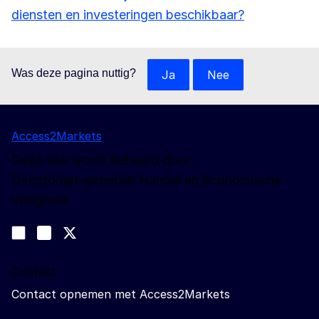
diensten en investeringen beschikbaar?
Was deze pagina nuttig?
Ja
Nee
Access2Markets
Deze site wordt beheerd door:
Directoraat-generaal Handel en Economische
Veiligheid
Volg ons
Join us on LinkedIn
#EUtrade
Trade-Off podcast
Contact
Contact opnemen met Access2Markets