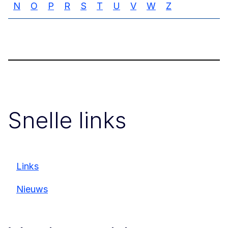
N
O
P
R
S
T
U
V
W
Z
Snelle links
Links
Nieuws