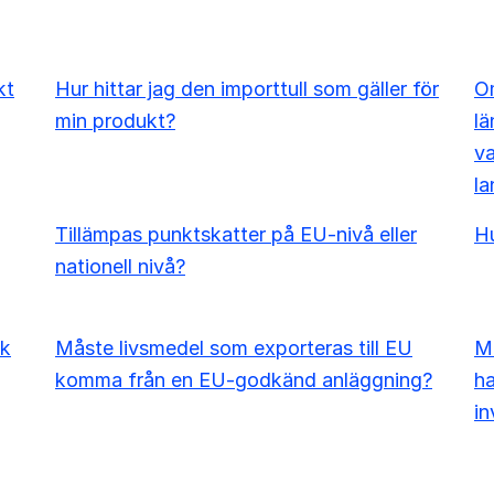
kt
Hur hittar jag den importtull som gäller för
Om
min produkt?
lä
va
la
Tillämpas punktskatter på EU-nivå eller
Hu
nationell nivå?
sk
Måste livsmedel som exporteras till EU
Må
komma från en EU-godkänd anläggning?
ha
in