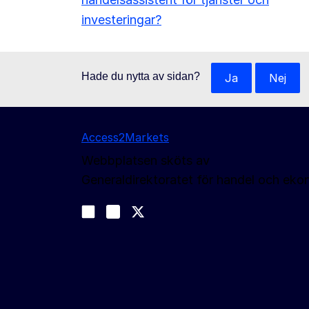
investeringar?
Hade du nytta av sidan?
Ja
Nej
Access2Markets
Webbplatsen sköts av
Generaldirektoratet för handel och eko
Följ oss
Join us on LinkedIn
#EUtrade
Trade-Off podcast