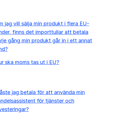
 jag vill sälja min produkt i flera EU-
nder, finns det importtullar att betala
rje gång min produkt går in i ett annat
nd?
r ska moms tas ut i EU?
ste jag betala för att använda min
ndelsassistent för tjänster och
vesteringar?