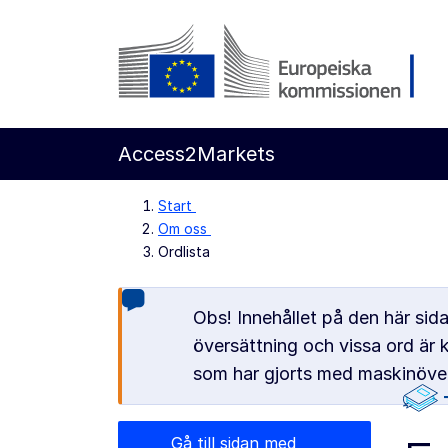
Gå direkt till innehållet
Europeiska kommissionen
Access2Markets
Start
Om oss
Ordlista
Obs! Innehållet på den här sid
översättning och vissa ord är 
som har gjorts med maskinöver
Gå till sidan med