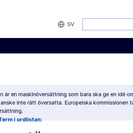
Sök
SV
an är en maskinöversättning som bara ska ge en idé om
kanske inte rätt översatta. Europeiska kommissionen ta
sättning.
Term i ordlistan: