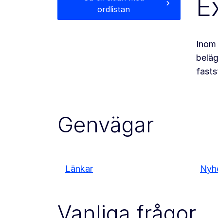
E
ordlistan
Inom 
beläg
fasts
Genvägar
Länkar
Nyh
Vanliga frågor