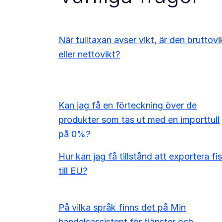
När tulltaxan avser vikt, är den bruttovi
eller nettovikt?
Kan jag få en förteckning över de
produkter som tas ut med en importtull
på 0%?
Hur kan jag få tillstånd att exportera fi
till EU?
På vilka språk finns det på Min
handelsassistent för tjänster och