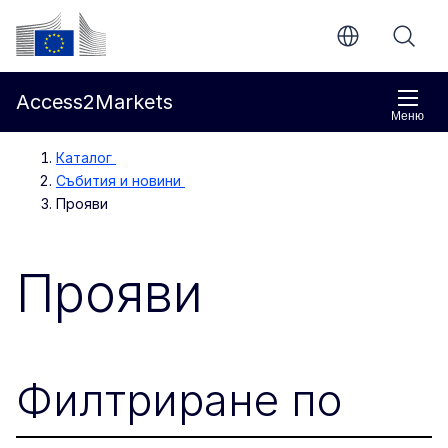
Направо към основното съдържание
Европейска комисия
Access2Markets
Меню
Каталог
Събития и новини
Прояви
Прояви
Филтриране по