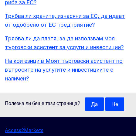
риба за ЕС?
Трябва ли храните, изнасяни за ЕС, да идват
от одобрено от ЕС предприятие?
Трябва ли да платя, за да използвам моя
търговски асистент за услуги и инвестиции?
На кои езици в Моят търговски асистент по
въпросите на услугите и инвестициите е
наличен?
Полезна ли беше тази страница?
Да
Не
Access2Markets