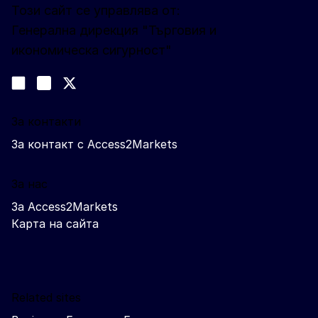
Този сайт се управлява от:
Генерална дирекция "Търговия и
икономическа сигурност"
Следвайте ни
Join us on LinkedIn
#EUtrade
Trade-Off podcast
За контакти
За контакт с Access2Markets
За нас
За Access2Markets
Карта на сайта
Related sites