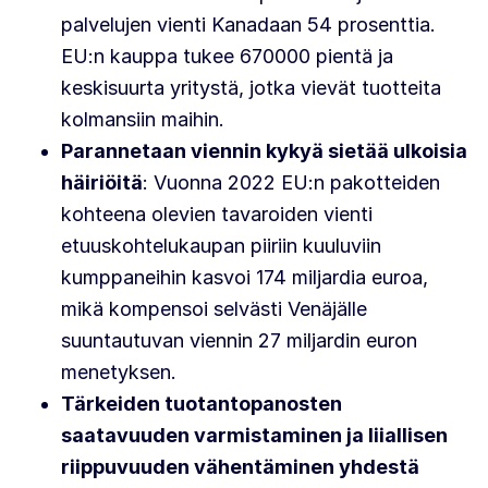
palvelujen vienti Kanadaan 54 prosenttia.
EU:n kauppa tukee 670000 pientä ja
keskisuurta yritystä, jotka vievät tuotteita
kolmansiin maihin.
Parannetaan viennin kykyä sietää ulkoisia
häiriöitä
: Vuonna 2022 EU:n pakotteiden
kohteena olevien tavaroiden vienti
etuuskohtelukaupan piiriin kuuluviin
kumppaneihin kasvoi 174 miljardia euroa,
mikä kompensoi selvästi Venäjälle
suuntautuvan viennin 27 miljardin euron
menetyksen.
Tärkeiden tuotantopanosten
saatavuuden varmistaminen ja liiallisen
riippuvuuden vähentäminen yhdestä