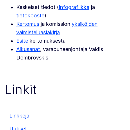
Keskeiset tiedot (
infografiikka
ja
tietokooste
)
Kertomus
ja komission
yksiköiden
valmisteluasiakirja
Esite
kertomuksesta
Alkusanat
, varapuheenjohtaja Valdis
Dombrovskis
Linkit
Linkkejä
Uutiset