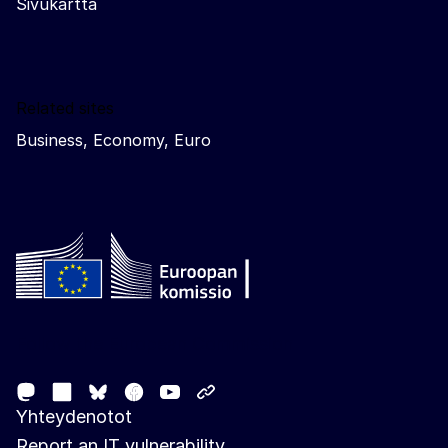
Sivukartta
Related sites
Business, Economy, Euro
Follow the European Commission
Mastodon
LinkedIn
Facebook
Youtube
Other networks
Bluesky
Yhteydenotot
Report an IT vulnerability