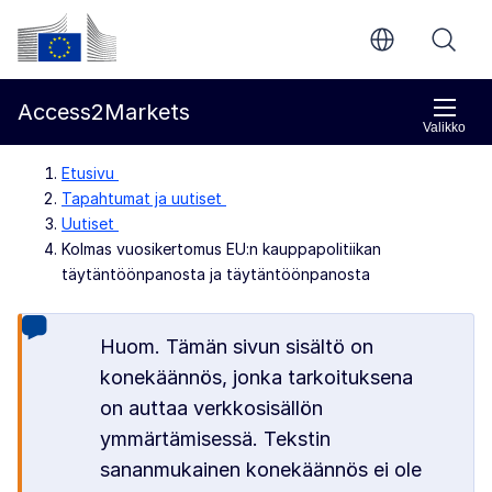
Siirry pääsisältöön
Euroopan komissio
Access2Markets
Valikko
Etusivu
Tapahtumat ja uutiset
Uutiset
Kolmas vuosikertomus EU:n kauppapolitiikan
täytäntöönpanosta ja täytäntöönpanosta
Huom. Tämän sivun sisältö on
konekäännös, jonka tarkoituksena
on auttaa verkkosisällön
ymmärtämisessä. Tekstin
sananmukainen konekäännös ei ole