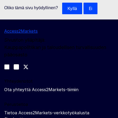
Oliko tämä sivu hyödyllinen?
Kyllä
Ei
Access2Markets
Sivuston ylläpitäjä:
Kauppapolitiikan ja taloudellisen turvallisuuden
pääosasto
Sosiaalinen media
Join us on LinkedIn
#EUtrade
Trade-Off podcast
Yhteydenotot
Ota yhteyttä Access2Markets-tiimiin
Perustietoa
Tietoa Access2Markets-verkkotyökalusta