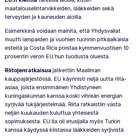
maatalouselintarvikkeiden, lääkkeiden sekä
terveyden ja kauneuden aloilla.
Esimerkkinä voidaan mainita, että Yhdysvallat
muutti lampaiden ja vuohien tuonnin pitkäaikaisia
esteitä ja Costa Rica poistaa kymmenvuotisen 10
prosentin veron EU:hun tuodusta oluesta.
Riitojenratkaisua
jatkettiin Maailman
kauppajärjestössä. EU käynnisti neljä uutta riita-
asiaa, joista ensimmäinen Yhdistyneen
kuningaskunnan kanssa koski vihreän energian
syrjivää tukijärjestelmää. Riita ratkaistiin vasta
neljän kuukauden kuluttua yhteisestä
sopimuksesta. EU:lla oli etusijalla myös Turkin
kanssa käydyssä kiistassa lääkkeiden syrjivistä