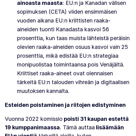
ainoasta maasta
: EU:n ja Kanadan välisen
sopimuksen (CETA) viiden ensimmäisen
vuoden aikana EU:n kriittisten raaka-
aineiden tuonti Kanadasta kasvoi 56
prosenttia, kun taas muista lähteistä peräisin
olevien raaka-aineiden osuus kasvoi vain 25
prosenttia, mikä edistää EU:n strategiaa
monipuolistaa toimintaansa pois Venäjältä.
Kriittiset raaka-aineet ovat olennaisen
tärkeitä EU:n talouden vihreän ja digitaalisen
muutoksen kannalta.
Esteiden poistaminen ja riitojen edistyminen
Vuonna 2022 komissio
poisti 31 kaupan estettä
19 kumppanimaassa
. Tämä auttaa
lisäämään
EU:n vientiä
tärkeillä aloilla, kuten