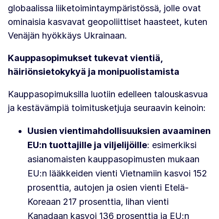
globaalissa liiketoimintaympäristössä, jolle ovat
ominaisia kasvavat geopoliittiset haasteet, kuten
Venäjän hyökkäys Ukrainaan.
Kauppasopimukset tukevat vientiä,
häiriönsietokykyä ja monipuolistamista
Kauppasopimuksilla luotiin edelleen talouskasvua
ja kestävämpiä toimitusketjuja seuraavin keinoin:
Uusien vientimahdollisuuksien avaaminen
EU:n tuottajille ja viljelijöille
: esimerkiksi
asianomaisten kauppasopimusten mukaan
EU:n lääkkeiden vienti Vietnamiin kasvoi 152
prosenttia, autojen ja osien vienti Etelä-
Koreaan 217 prosenttia, lihan vienti
Kanadaan kasvoi 136 prosenttia ja EU:n