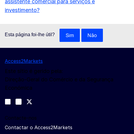
assistente comercial para serviços e
investimento?
Esta página foi-lhe útil?
Sim
Não
Access2Markets
Este sítio é gerido pela:
Direção-Geral do Comércio e da Segurança
Económica
Siga-nos
Join us on LinkedIn
#EUtrade
Trade-Off podcast
Contacte-nos
Contactar o Access2Markets