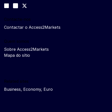
Siga-nos
Join us on LinkedIn
#EUtrade
Trade-Off podcast
Contacte-nos
Contactar o Access2Markets
Quem somos
Sobre Access2Markets
Mapa do sítio
Related sites
Business, Economy, Euro