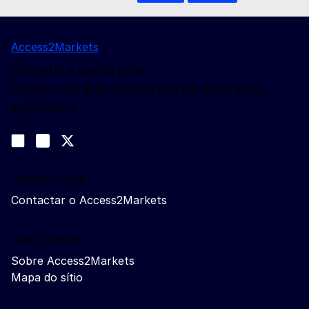
Access2Markets
Este sítio é gerido pela:
Direção-Geral do Comércio e da Segurança
Económica
Siga-nos
Join us on LinkedIn
#EUtrade
Trade-Off podcast
Contacte-nos
Contactar o Access2Markets
Quem somos
Sobre Access2Markets
Mapa do sítio