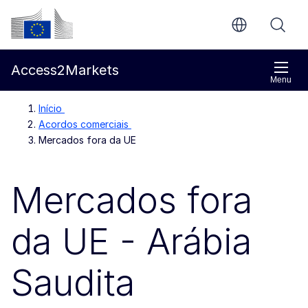
Ir para o conteúdo principal
Comissão Europeia
Access2Markets
Menu
Início
Acordos comerciais
Mercados fora da UE
Mercados fora
da UE - Arábia
Saudita