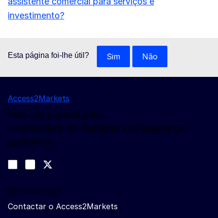
assistente comercial para serviços e
investimento?
Esta página foi-lhe útil?
Sim
Não
Access2Markets
Este sítio é gerido pela:
Direção-Geral do Comércio e da Segurança
Económica
Siga-nos
Join us on LinkedIn
#EUtrade
Trade-Off podcast
Contacte-nos
Contactar o Access2Markets