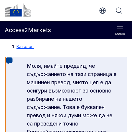
Направо към основното съдържание
Европейска комисия
Access2Markets
Меню
Каталог
Моля, имайте предвид, че
съдържанието на тази страница е
машинен превод, чиято цел е да
осигури възможност за основно
разбиране на нашето
съдържание. Това е буквален
превод и някои думи може да не
са преведени точно.
Европейската комисия не носи