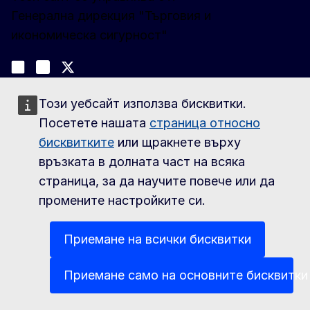
Генерална дирекция "Търговия и
икономическа сигурност"
Следвайте ни
Join us on LinkedIn
#EUtrade
Trade-Off podcast
Този уебсайт използва бисквитки.
За контакти
Посетете нашата
страница относно
За контакт с Access2Markets
бисквитките
или щракнете върху
връзката в долната част на всяка
За нас
страница, за да научите повече или да
За Access2Markets
промените настройките си.
Карта на сайта
Приемане на всички бисквитки
Приемане само на основните бисквитки
Related sites
Business, Economy, Euro