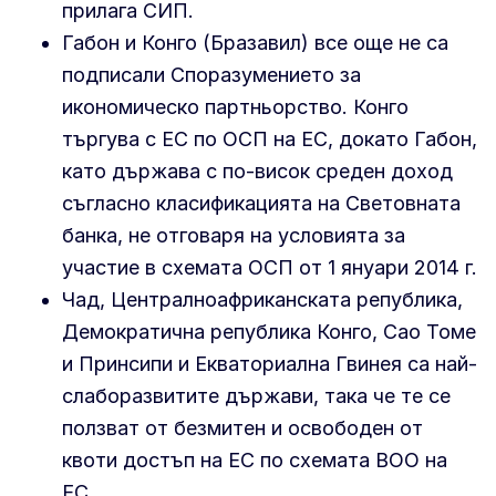
прилага СИП.
Габон и Конго (Бразавил) все още не са
подписали Споразумението за
икономическо партньорство. Конго
търгува с ЕС по ОСП на ЕС, докато Габон,
като държава с по-висок среден доход
съгласно класификацията на Световната
банка, не отговаря на условията за
участие в схемата ОСП от 1 януари 2014 г.
Чад, Централноафриканската република,
Демократична република Конго, Сао Томе
и Принсипи и Екваториална Гвинея са най-
слаборазвитите държави, така че те се
ползват от безмитен и освободен от
квоти достъп на ЕС по схемата ВОО на
ЕС.