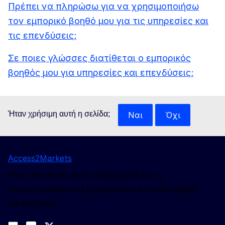
Πρέπει να πληρώσω για να χρησιμοποιήσω
τον εμπορικό βοηθό μου για τις υπηρεσίες και
τις επενδύσεις;
Σε ποιες γλώσσες διατίθεται ο εμπορικός
βοηθός μου για υπηρεσίες και επενδύσεις;
Ήταν χρήσιμη αυτή η σελίδα;
Ναι
Όχι
Access2Markets
Τον ιστότοπο αυτό διαχειρίζεται η:
Γενική Διεύθυνση Εμπορίου και Οικονομικής
Ασφάλειας
Ακολουθήστε μας