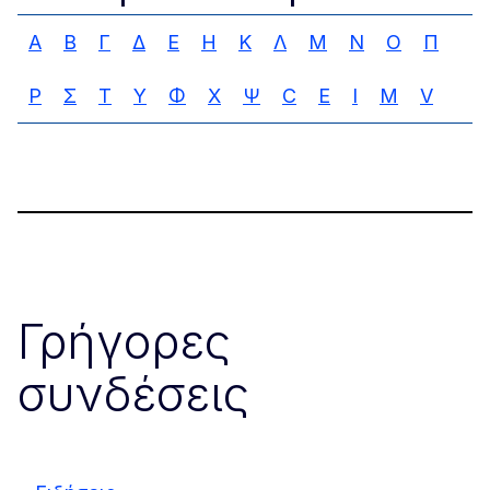
Α
Β
Γ
Δ
Ε
Η
Κ
Λ
Μ
Ν
Ο
Π
Ρ
Σ
Τ
Υ
Φ
Χ
Ψ
C
E
I
M
V
Γρήγορες
συνδέσεις