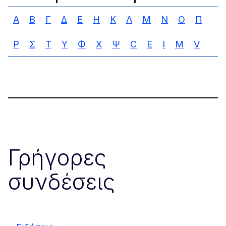
Α
Β
Γ
Δ
Ε
Η
Κ
Λ
Μ
Ν
Ο
Π
Ρ
Σ
Τ
Υ
Φ
Χ
Ψ
C
E
I
M
V
Γρήγορες
συνδέσεις