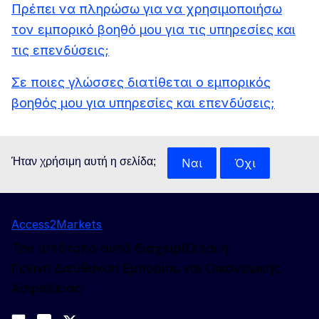
Πρέπει να πληρώσω για να χρησιμοποιήσω
τον εμπορικό βοηθό μου για τις υπηρεσίες και
τις επενδύσεις;
Σε ποιες γλώσσες διατίθεται ο εμπορικός
βοηθός μου για υπηρεσίες και επενδύσεις;
Ήταν χρήσιμη αυτή η σελίδα;
Ναι
Όχι
Access2Markets
Τον ιστότοπο αυτό διαχειρίζεται η:
Γενική Διεύθυνση Εμπορίου και Οικονομικής
Ασφάλειας
Ακολουθήστε μας