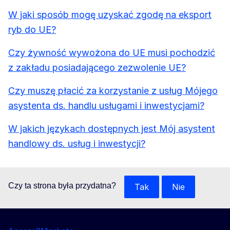
W jaki sposób mogę uzyskać zgodę na eksport
ryb do UE?
Czy żywność wywożona do UE musi pochodzić
z zakładu posiadającego zezwolenie UE?
Czy muszę płacić za korzystanie z usług Mójego
asystenta ds. handlu usługami i inwestycjami?
W jakich językach dostępnych jest Mój asystent
handlowy ds. usług i inwestycji?
Czy ta strona była przydatna?
Tak
Nie