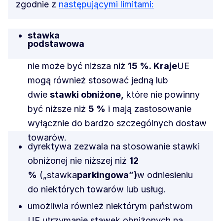
zgodnie z
następującymi limitami:
stawka
podstawowa
nie może być niższa niż
15 %. Kraje
UE
mogą również stosować jedną lub
dwie
stawki obniżone,
które nie powinny
być niższe niż
5 %
i mają zastosowanie
wyłącznie do bardzo szczególnych dostaw
towarów.
dyrektywa zezwala na stosowanie stawki
obniżonej nie niższej niż
12
%
(„stawka
parkingowa”)
w odniesieniu
do niektórych towarów lub usług.
umożliwia również niektórym państwom
UE utrzymanie stawek obniżonych na