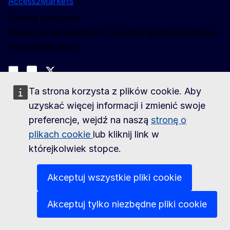
Access2Markets
Stroną zarządza:
Dyrekcja Generalna ds. Handlu i Bezpieczeństwa
Gospodarczego
Obserwuj nas
Join us on LinkedIn
#EUtrade
Trade-Off podcast
Ta strona korzysta z plików cookie. Aby
Kontakt
uzyskać więcej informacji i zmienić swoje
Kontakt z Access2Markets
preferencje, wejdź na naszą
stronę o
plikach cookie
lub kliknij link w
O nas
którejkolwiek stopce.
Informacje o Access2Markets
Mapa strony
Akceptuj wszystkie pliki cookie
Akceptuj tylko niezbędne pliki cookie
Related sites