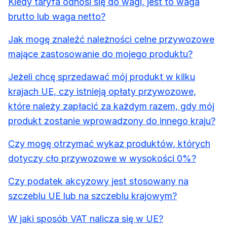
Kiedy taryfa odnosi się do wagi, jest to waga
brutto lub waga netto?
Jak mogę znaleźć należności celne przywozowe
mające zastosowanie do mojego produktu?
Jeżeli chcę sprzedawać mój produkt w kilku
krajach UE, czy istnieją opłaty przywozowe,
które należy zapłacić za każdym razem, gdy mój
produkt zostanie wprowadzony do innego kraju?
Czy mogę otrzymać wykaz produktów, których
dotyczy cło przywozowe w wysokości 0%?
Czy podatek akcyzowy jest stosowany na
szczeblu UE lub na szczeblu krajowym?
W jaki sposób VAT nalicza się w UE?