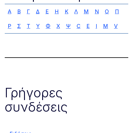
Α
Β
Γ
Δ
Ε
Η
Κ
Λ
Μ
Ν
Ο
Π
Ρ
Σ
Τ
Υ
Φ
Χ
Ψ
C
E
I
M
V
Γρήγορες
συνδέσεις