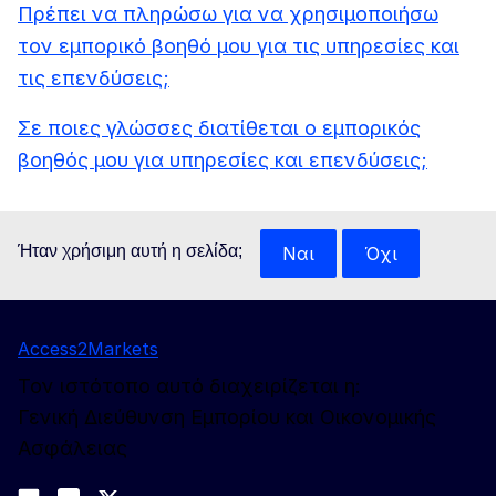
Πρέπει να πληρώσω για να χρησιμοποιήσω
τον εμπορικό βοηθό μου για τις υπηρεσίες και
τις επενδύσεις;
Σε ποιες γλώσσες διατίθεται ο εμπορικός
βοηθός μου για υπηρεσίες και επενδύσεις;
Ήταν χρήσιμη αυτή η σελίδα;
Ναι
Όχι
Access2Markets
Τον ιστότοπο αυτό διαχειρίζεται η:
Γενική Διεύθυνση Εμπορίου και Οικονομικής
Ασφάλειας
Ακολουθήστε μας