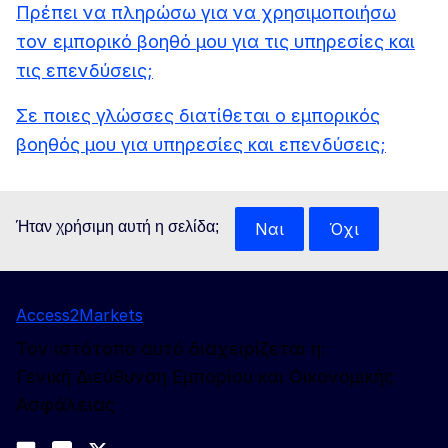
Πρέπει να πληρώσω για να χρησιμοποιήσω
τον εμπορικό βοηθό μου για τις υπηρεσίες και
τις επενδύσεις;
Σε ποιες γλώσσες διατίθεται ο εμπορικός
βοηθός μου για υπηρεσίες και επενδύσεις;
Ήταν χρήσιμη αυτή η σελίδα;
Ναι
Όχι
Access2Markets
Τον ιστότοπο αυτό διαχειρίζεται η:
Γενική Διεύθυνση Εμπορίου και Οικονομικής
Ασφάλειας
Ακολουθήστε μας