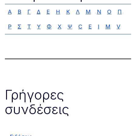
Α
Β
Γ
Δ
Ε
Η
Κ
Λ
Μ
Ν
Ο
Π
Ρ
Σ
Τ
Υ
Φ
Χ
Ψ
C
E
I
M
V
Γρήγορες
συνδέσεις