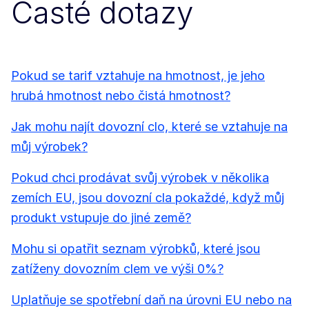
Časté dotazy
Pokud se tarif vztahuje na hmotnost, je jeho
hrubá hmotnost nebo čistá hmotnost?
Jak mohu najít dovozní clo, které se vztahuje na
můj výrobek?
Pokud chci prodávat svůj výrobek v několika
zemích EU, jsou dovozní cla pokaždé, když můj
produkt vstupuje do jiné země?
Mohu si opatřit seznam výrobků, které jsou
zatíženy dovozním clem ve výši 0%?
Uplatňuje se spotřební daň na úrovni EU nebo na