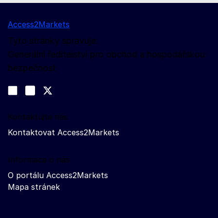
Access2Markets
Tyto stránky spravuje:
Generální ředitelství pro obchod a hospodářskou
bezpečnost
Sledujte nás na sociálních sítích
Join us on LinkedIn
#EUtrade
Trade-Off podcast
Kontaktujte nás
Kontaktovat Access2Markets
Informace o nás
O portálu Access2Markets
Mapa stránek