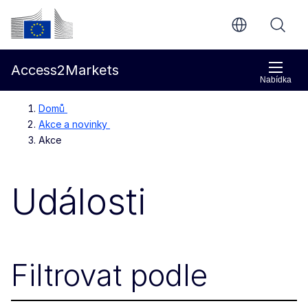
Přejít na hlavní obsah
Evropská komise
Access2Markets
Nabídka
Domů
Akce a novinky
Akce
Události
Filtrovat podle