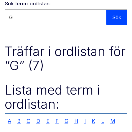
Sök term i ordlistan:
Sök på den här webbplatsen
Sök
Träffar i ordlistan för
”G” (7)
Lista med term i
ordlistan:
A
B
C
D
E
F
G
H
I
K
L
M