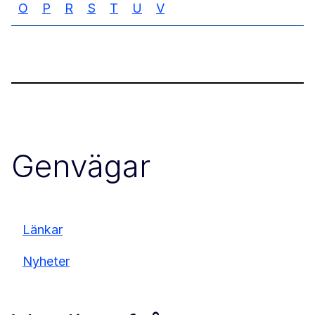
O
P
R
S
T
U
V
Genvägar
Länkar
Nyheter