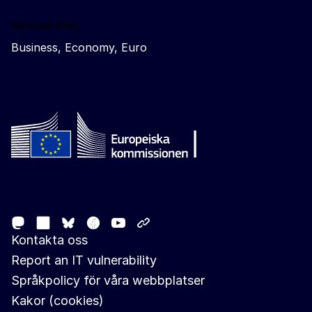
Related sites
Business, Economy, Euro
Follow the European Commission
Mastodon
LinkedIn
Facebook
Youtube
Other networks
Bluesky
Kontakta oss
Report an IT vulnerability
Språkpolicy för våra webbplatser
Kakor (cookies)