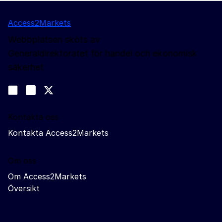
Access2Markets
Webbplatsen sköts av
Generaldirektoratet för handel och ekonomisk
säkerhet
Följ oss
Join us on LinkedIn
#EUtrade
Trade-Off podcast
Kontakta oss
Kontakta Access2Markets
Om oss
Om Access2Markets
Översikt