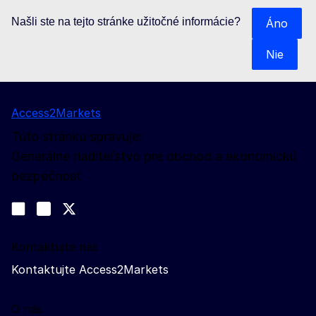
Našli ste na tejto stránke užitočné informácie?
Áno
Nie
Access2Markets
Túto stránku spravuje:
Generálne riaditeľstvo pre obchod a ekonomickú
bezpečnosť
Sledujte nás
Join us on LinkedIn
#EUtrade
Trade-Off podcast
Kontaktujte nás
Kontaktujte Access2Markets
O nás