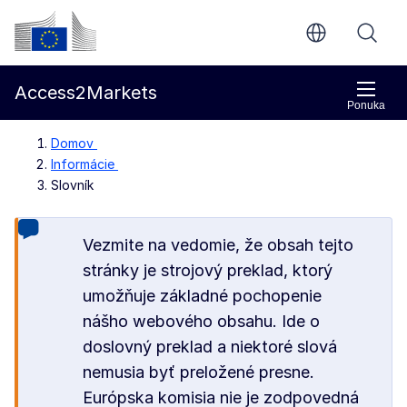
Prejsť na hlavný obsah
Európska komisia
Access2Markets
Ponuka
Domov
Informácie
Slovník
Vezmite na vedomie, že obsah tejto
stránky je strojový preklad, ktorý
umožňuje základné pochopenie
nášho webového obsahu. Ide o
doslovný preklad a niektoré slová
nemusia byť preložené presne.
Európska komisia nie je zodpovedná