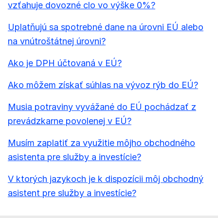
vzťahuje dovozné clo vo výške 0%?
Uplatňujú sa spotrebné dane na úrovni EÚ alebo
na vnútroštátnej úrovni?
Ako je DPH účtovaná v EÚ?
Ako môžem získať súhlas na vývoz rýb do EÚ?
Musia potraviny vyvážané do EÚ pochádzať z
prevádzkarne povolenej v EÚ?
Musím zaplatiť za využitie môjho obchodného
asistenta pre služby a investície?
V ktorých jazykoch je k dispozícii môj obchodný
asistent pre služby a investície?