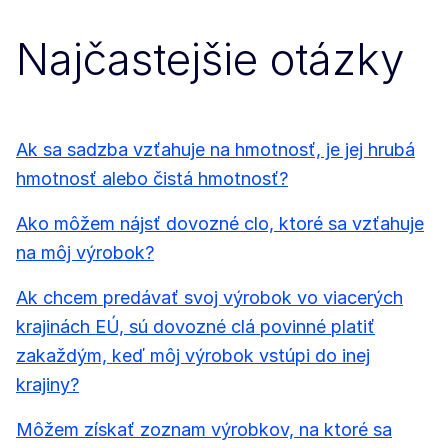
Najčastejšie otázky
Ak sa sadzba vzťahuje na hmotnosť, je jej hrubá
hmotnosť alebo čistá hmotnosť?
Ako môžem nájsť dovozné clo, ktoré sa vzťahuje
na môj výrobok?
Ak chcem predávať svoj výrobok vo viacerých
krajinách EÚ, sú dovozné clá povinné platiť
zakaždým, keď môj výrobok vstúpi do inej
krajiny?
Môžem získať zoznam výrobkov, na ktoré sa