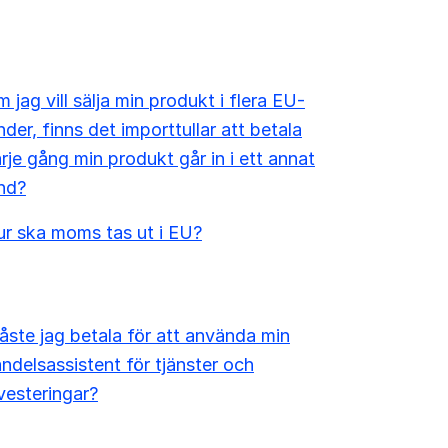
 jag vill sälja min produkt i flera EU-
nder, finns det importtullar att betala
rje gång min produkt går in i ett annat
nd?
r ska moms tas ut i EU?
ste jag betala för att använda min
ndelsassistent för tjänster och
vesteringar?