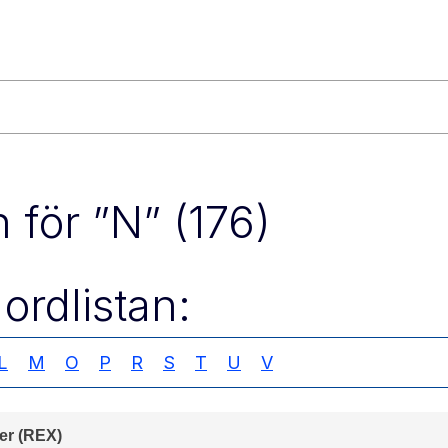
n för ”N” (176)
ordlistan:
L
M
O
P
R
S
T
U
V
er (REX)