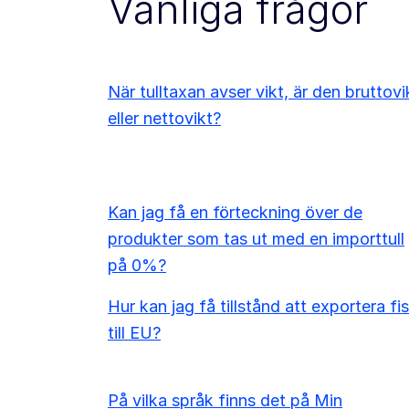
Vanliga frågor
När tulltaxan avser vikt, är den bruttovi
eller nettovikt?
Kan jag få en förteckning över de
produkter som tas ut med en importtull
på 0%?
Hur kan jag få tillstånd att exportera fi
till EU?
På vilka språk finns det på Min