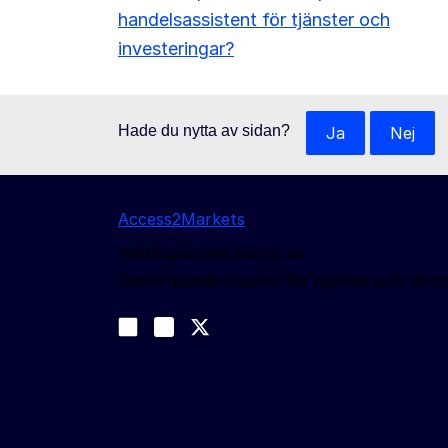
handelsassistent för tjänster och
investeringar?
Hade du nytta av sidan?
Ja
Nej
Access2Markets
Webbplatsen sköts av
Generaldirektoratet för handel och eko
Följ oss
Join us on LinkedIn
#EUtrade
Trade-Off podcast