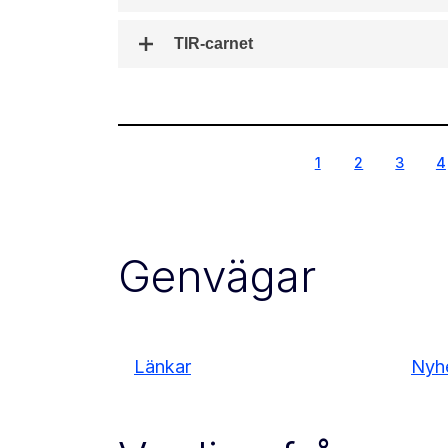
TIR-carnet
1
2
3
4
1
2
3
4
Genvägar
Länkar
Nyh