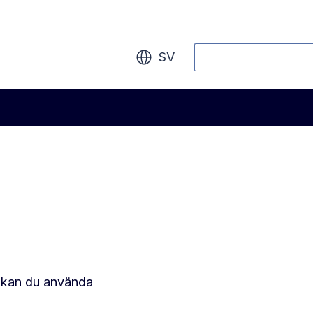
Sök
SV
an kan du använda