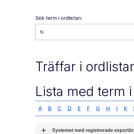
Sök term i ordlistan:
Sök på den här webbplatsen
Träffar i ordlista
Lista med term i 
A
B
C
D
E
F
G
H
I
K
Systemet med registrerade exportör