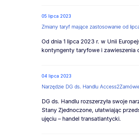
List item
05 lipca 2023
Zmiany taryf mające zastosowanie od lipca
Od dnia 1 lipca 2023 r. w Unii Europe
kontyngenty taryfowe i zawieszenia c
List item
04 lipca 2023
Narzędzie DG ds. Handlu Access2Zamówi
DG ds. Handlu rozszerzyła swoje nar
Stany Zjednoczone, ułatwiając przed
ujęciu – handel transatlantycki.