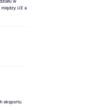
działu w
 między UE a
ch eksportu