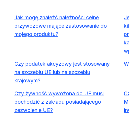
Jak mogę znaleźć należności celne
J
przywozowe mające zastosowanie do
ki
mojego produktu?
pr
k
w
Czy podatek akcyzowy jest stosowany
W 
na szczeblu UE lub na szczeblu
krajowym?
Czy żywność wywożona do UE musi
Cz
pochodzić z zakładu posiadającego
Mó
zezwolenie UE?
in