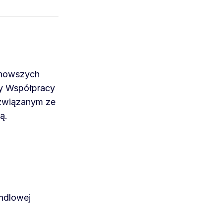
jnowszych
dy Współpracy
 związanym ze
ą.
ndlowej