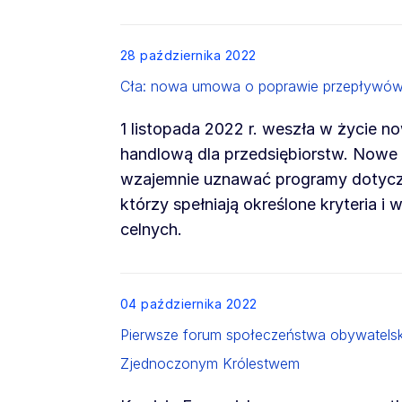
List item
28 października 2022
Cła: nowa umowa o poprawie przepływów 
1 listopada 2022 r. weszła w życie 
handlową dla przedsiębiorstw. Nowe 
wzajemnie uznawać programy dotyczą
którzy spełniają określone kryteria 
celnych.
List item
04 października 2022
Pierwsze forum społeczeństwa obywatels
Zjednoczonym Królestwem