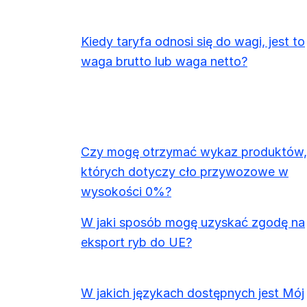
Kiedy taryfa odnosi się do wagi, jest to
waga brutto lub waga netto?
Czy mogę otrzymać wykaz produktów,
których dotyczy cło przywozowe w
wysokości 0%?
W jaki sposób mogę uzyskać zgodę na
eksport ryb do UE?
W jakich językach dostępnych jest Mój