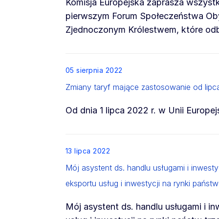
Komisja Europejska zaprasza wszystk
pierwszym Forum Społeczeństwa Oby
Zjednoczonym Królestwem, które odbę
List item
05 sierpnia 2022
Zmiany taryf mające zastosowanie od lipca
Od dnia 1 lipca 2022 r. w Unii Europe
List item
13 lipca 2022
Mój asystent ds. handlu usługami i inwest
eksportu usług i inwestycji na rynki państw
Mój asystent ds. handlu usługami i i