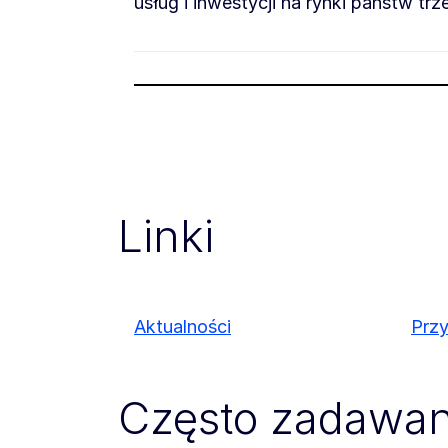
usług i inwestycji na rynki państw 
Linki
Aktualności
Przy
Często zadawan