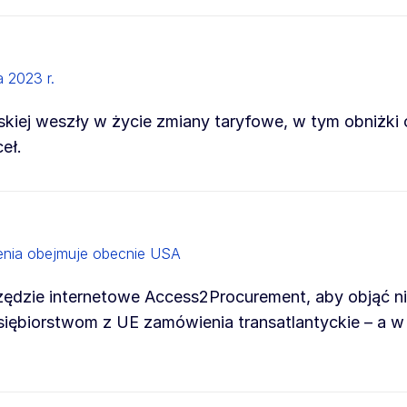
 2023 r.
jskiej weszły w życie zmiany taryfowe, w tym obniżki 
eł.
enia obejmuje obecnie USA
zędzie internetowe Access2Procurement, aby objąć n
siębiorstwom z UE zamówienia transatlantyckie – a 