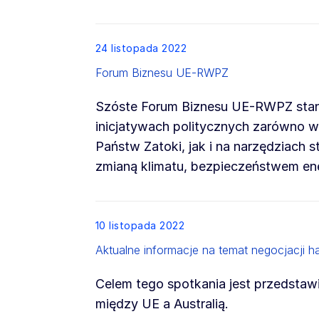
List item
24 listopada 2022
Forum Biznesu UE-RWPZ
Szóste Forum Biznesu UE-RWPZ stan
inicjatywach politycznych zarówno w 
Państw Zatoki, jak i na narzędziac
zmianą klimatu, bezpieczeństwem ene
List item
10 listopada 2022
Aktualne informacje na temat negocjacji h
Celem tego spotkania jest przedstaw
między UE a Australią.