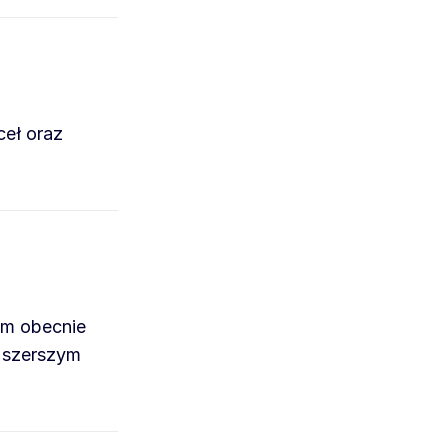
ceł oraz
im obecnie
w szerszym