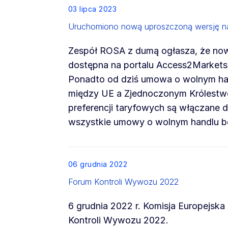
List item
03 lipca 2023
Uruchomiono nową uproszczoną wersję n
Zespół ROSA z dumą ogłasza, że now
dostępna na portalu Access2Markets
Ponadto od dziś umowa o wolnym ha
między UE a Zjednoczonym Królestw
preferencji taryfowych są włączane
wszystkie umowy o wolnym handlu bę
List item
06 grudnia 2022
Forum Kontroli Wywozu 2022
6 grudnia 2022 r. Komisja Europejsk
Kontroli Wywozu 2022.