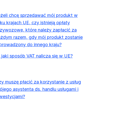
eżeli chcę sprzedawać mój produkt w
lku krajach UE, czy istnieją opłaty
zywozowe, które należy zapłacić za
ażdym razem, gdy mój produkt zostanie
prowadzony do innego kraju?
jaki sposób VAT nalicza się w UE?
y muszę płacić za korzystanie z usług
jego asystenta ds. handlu usługami i
westycjami?