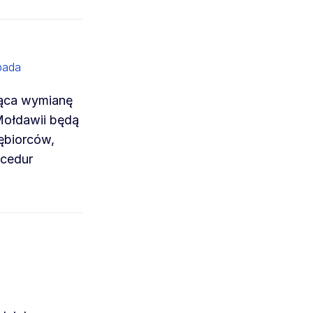
pada
jąca wymianę
Mołdawii będą
ębiorców,
ocedur