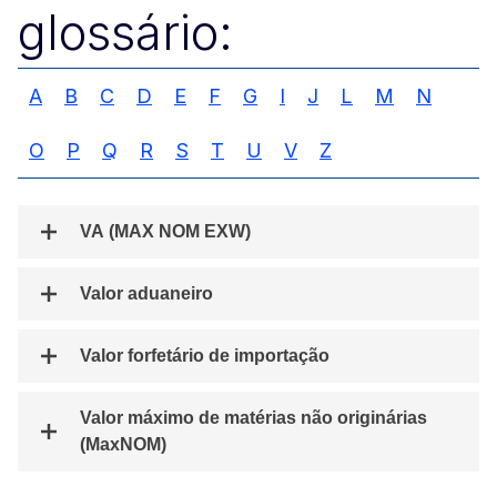
glossário:
A
B
C
D
E
F
G
I
J
L
M
N
O
P
Q
R
S
T
U
V
Z
VA (MAX NOM EXW)
Valor aduaneiro
Valor forfetário de importação
Valor máximo de matérias não originárias
(MaxNOM)