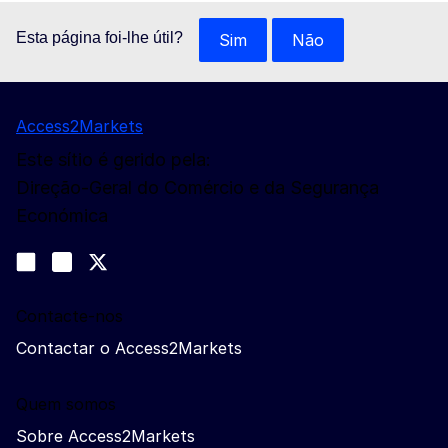
Esta página foi-lhe útil?
Sim
Não
Access2Markets
Este sítio é gerido pela:
Direção-Geral do Comércio e da Segurança
Económica
Siga-nos
Join us on LinkedIn
#EUtrade
Trade-Off podcast
Contacte-nos
Contactar o Access2Markets
Quem somos
Sobre Access2Markets