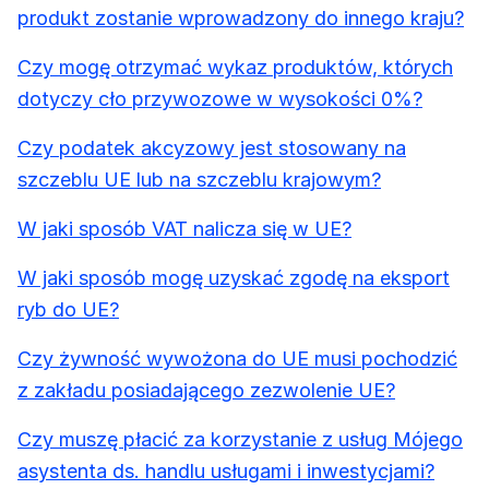
produkt zostanie wprowadzony do innego kraju?
Czy mogę otrzymać wykaz produktów, których
dotyczy cło przywozowe w wysokości 0%?
Czy podatek akcyzowy jest stosowany na
szczeblu UE lub na szczeblu krajowym?
W jaki sposób VAT nalicza się w UE?
W jaki sposób mogę uzyskać zgodę na eksport
ryb do UE?
Czy żywność wywożona do UE musi pochodzić
z zakładu posiadającego zezwolenie UE?
Czy muszę płacić za korzystanie z usług Mójego
asystenta ds. handlu usługami i inwestycjami?