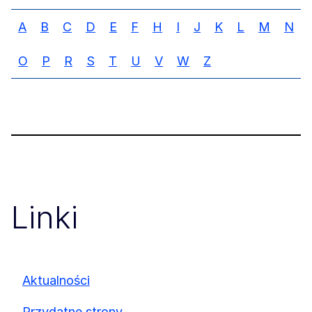
A
B
C
D
E
F
H
I
J
K
L
M
N
O
P
R
S
T
U
V
W
Z
Linki
Aktualności
Przydatne strony