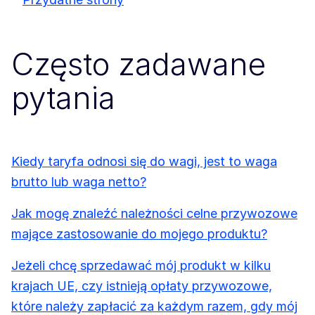
Często zadawane
pytania
Kiedy taryfa odnosi się do wagi, jest to waga
brutto lub waga netto?
Jak mogę znaleźć należności celne przywozowe
mające zastosowanie do mojego produktu?
Jeżeli chcę sprzedawać mój produkt w kilku
krajach UE, czy istnieją opłaty przywozowe,
które należy zapłacić za każdym razem, gdy mój