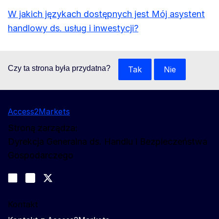
W jakich językach dostępnych jest Mój asystent
handlowy ds. usług i inwestycji?
Czy ta strona była przydatna?
Tak
Nie
Access2Markets
Stroną zarządza:
Dyrekcja Generalna ds. Handlu i Bezpieczeństwa
Gospodarczego
Obserwuj nas
Join us on LinkedIn
#EUtrade
Trade-Off podcast
Kontakt