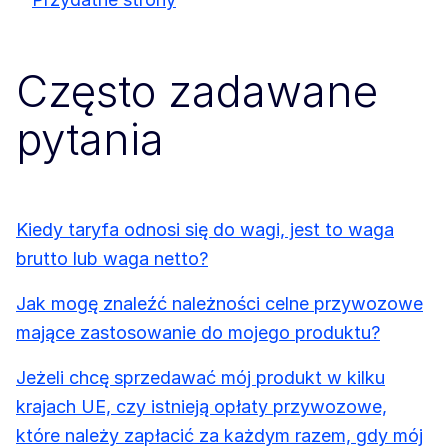
Często zadawane
pytania
Kiedy taryfa odnosi się do wagi, jest to waga
brutto lub waga netto?
Jak mogę znaleźć należności celne przywozowe
mające zastosowanie do mojego produktu?
Jeżeli chcę sprzedawać mój produkt w kilku
krajach UE, czy istnieją opłaty przywozowe,
które należy zapłacić za każdym razem, gdy mój