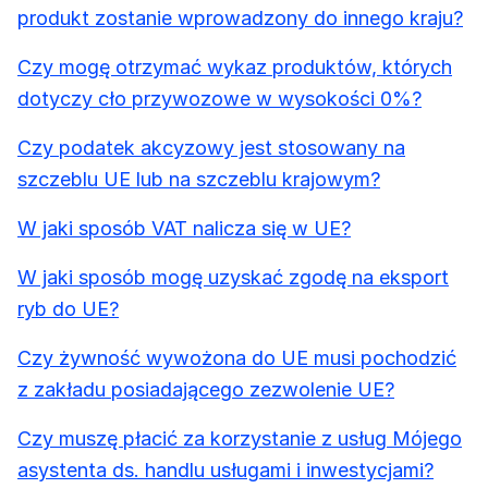
produkt zostanie wprowadzony do innego kraju?
Czy mogę otrzymać wykaz produktów, których
dotyczy cło przywozowe w wysokości 0%?
Czy podatek akcyzowy jest stosowany na
szczeblu UE lub na szczeblu krajowym?
W jaki sposób VAT nalicza się w UE?
W jaki sposób mogę uzyskać zgodę na eksport
ryb do UE?
Czy żywność wywożona do UE musi pochodzić
z zakładu posiadającego zezwolenie UE?
Czy muszę płacić za korzystanie z usług Mójego
asystenta ds. handlu usługami i inwestycjami?