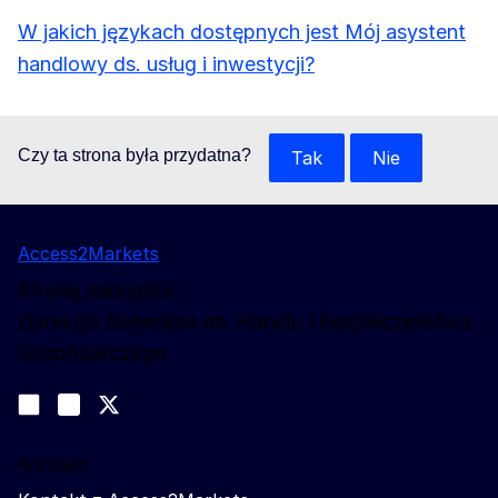
W jakich językach dostępnych jest Mój asystent
handlowy ds. usług i inwestycji?
Czy ta strona była przydatna?
Tak
Nie
Access2Markets
Stroną zarządza:
Dyrekcja Generalna ds. Handlu i Bezpieczeństwa
Gospodarczego
Obserwuj nas
Join us on LinkedIn
#EUtrade
Trade-Off podcast
Kontakt