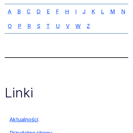
A
B
C
D
E
F
H
I
J
K
L
M
N
O
P
R
S
T
U
V
W
Z
Linki
Aktualności
Przydatne strony