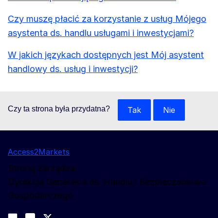
Czy muszę płacić za korzystanie z usług Mójego
asystenta ds. handlu usługami i inwestycjami?
W jakich językach dostępnych jest Mój asystent
handlowy ds. usług i inwestycji?
Czy ta strona była przydatna?
Tak
Nie
Access2Markets
Stroną zarządza:
Dyrekcja Generalna ds. Handlu i Bezpieczeństwa
Gospodarczego
Obserwuj nas
Join us on LinkedIn
#EUtrade