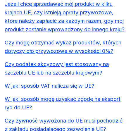
Jeżeli chcę sprzedawać mój produkt w kilku
krajach UE, czy istnieją opłaty przywozowe,
które należy zapłacić za każdym razem, gdy mój
produkt zostanie wprowadzony do innego kraju?
Czy mogę otrzymać wykaz produktów, których
dotyczy cło przywozowe w wysokości 0%?
Czy podatek akcyzowy jest stosowany na
szczeblu UE lub na szczeblu krajowym?
W jaki sposób VAT nalicza się w UE?
W jaki sposób mogę uzyskać zgodę na eksport
ryb do UE?
Czy żywność wywożona do UE musi pochodzić
z zakładu posiadającego zezwolenie UE?