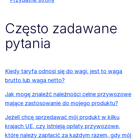
Często zadawane
pytania
Kiedy taryfa odnosi się do wagi, jest to waga
brutto lub waga netto?
Jak mogę znaleźć należności celne przywozowe
mające zastosowanie do mojego produktu?
Jeżeli chcę sprzedawać mój produkt w kilku
krajach UE, czy istnieją opłaty przywozowe,
które należy zapłacić za każdym razem, gdy mój