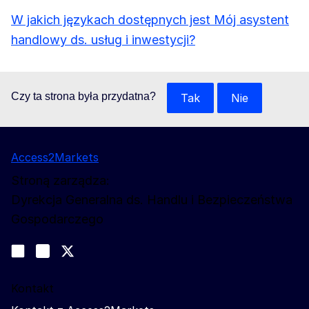
W jakich językach dostępnych jest Mój asystent
handlowy ds. usług i inwestycji?
Czy ta strona była przydatna?
Tak
Nie
Access2Markets
Stroną zarządza:
Dyrekcja Generalna ds. Handlu i Bezpieczeństwa
Gospodarczego
Obserwuj nas
Join us on LinkedIn
#EUtrade
Trade-Off podcast
Kontakt