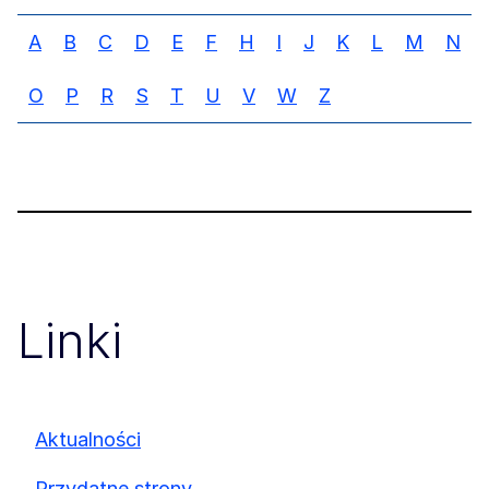
A
B
C
D
E
F
H
I
J
K
L
M
N
O
P
R
S
T
U
V
W
Z
Linki
Aktualności
Przydatne strony