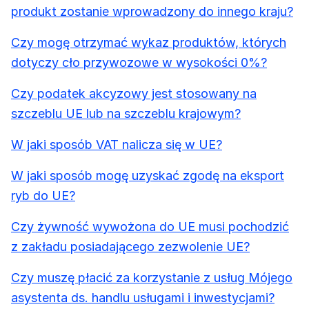
produkt zostanie wprowadzony do innego kraju?
Czy mogę otrzymać wykaz produktów, których
dotyczy cło przywozowe w wysokości 0%?
Czy podatek akcyzowy jest stosowany na
szczeblu UE lub na szczeblu krajowym?
W jaki sposób VAT nalicza się w UE?
W jaki sposób mogę uzyskać zgodę na eksport
ryb do UE?
Czy żywność wywożona do UE musi pochodzić
z zakładu posiadającego zezwolenie UE?
Czy muszę płacić za korzystanie z usług Mójego
asystenta ds. handlu usługami i inwestycjami?