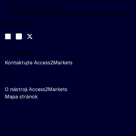
Túto stránku spravuje:
Generálne riaditeľstvo pre obchod a ekonomickú
bezpečnosť
Sledujte nás
Join us on LinkedIn
#EUtrade
Trade-Off podcast
Kontaktujte nás
Kontaktujte Access2Markets
O nás
O nástroji Access2Markets
Mapa stránok
Related sites