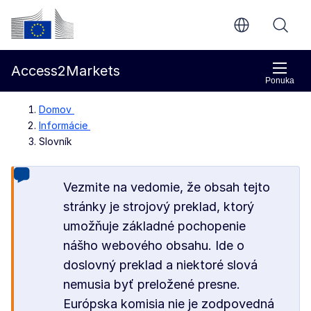
Prejsť na hlavný obsah
Európska komisia
Access2Markets
Ponuka
Domov
Informácie
Slovník
Vezmite na vedomie, že obsah tejto
stránky je strojový preklad, ktorý
umožňuje základné pochopenie
nášho webového obsahu. Ide o
doslovný preklad a niektoré slová
nemusia byť preložené presne.
Európska komisia nie je zodpovedná