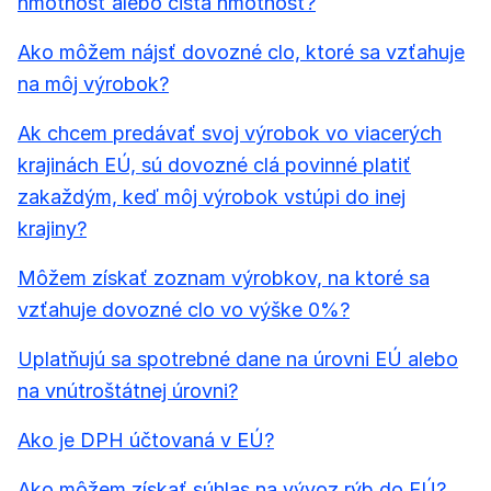
hmotnosť alebo čistá hmotnosť?
Ako môžem nájsť dovozné clo, ktoré sa vzťahuje
na môj výrobok?
Ak chcem predávať svoj výrobok vo viacerých
krajinách EÚ, sú dovozné clá povinné platiť
zakaždým, keď môj výrobok vstúpi do inej
krajiny?
Môžem získať zoznam výrobkov, na ktoré sa
vzťahuje dovozné clo vo výške 0%?
Uplatňujú sa spotrebné dane na úrovni EÚ alebo
na vnútroštátnej úrovni?
Ako je DPH účtovaná v EÚ?
Ako môžem získať súhlas na vývoz rýb do EÚ?