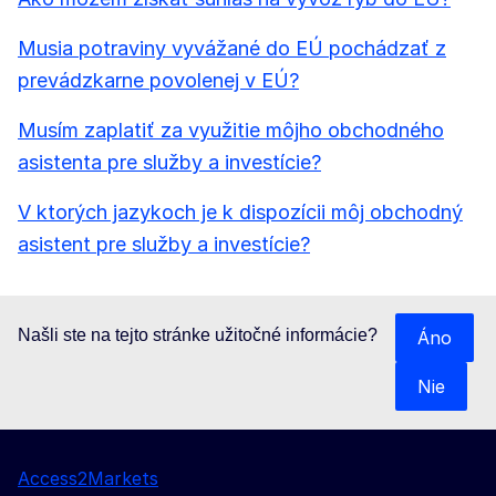
Musia potraviny vyvážané do EÚ pochádzať z
prevádzkarne povolenej v EÚ?
Musím zaplatiť za využitie môjho obchodného
asistenta pre služby a investície?
V ktorých jazykoch je k dispozícii môj obchodný
asistent pre služby a investície?
Našli ste na tejto stránke užitočné informácie?
Áno
Nie
Access2Markets