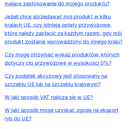
mające zastosowanie do mojego produktu?
Jeżeli chcę sprzedawać mój produkt w kilku
krajach UE, czy istnieją opłaty przywozowe,
które należy zapłacić za każdym razem, gdy mój
produkt zostanie wprowadzony do innego kraju?
Czy mogę otrzymać wykaz produktów, których
dotyczy cło przywozowe w wysokości 0%?
Czy podatek akcyzowy jest stosowany na
szczeblu UE lub na szczeblu krajowym?
W jaki sposób VAT nalicza się w UE?
W jaki sposób mogę uzyskać zgodę na eksport
ryb do UE?