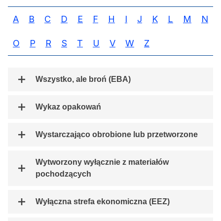
A
B
C
D
E
F
H
I
J
K
L
M
N
O
P
R
S
T
U
V
W
Z
Wszystko, ale broń (EBA)
Wykaz opakowań
Wystarczająco obrobione lub przetworzone
Wytworzony wyłącznie z materiałów
pochodzących
Wyłączna strefa ekonomiczna (EEZ)