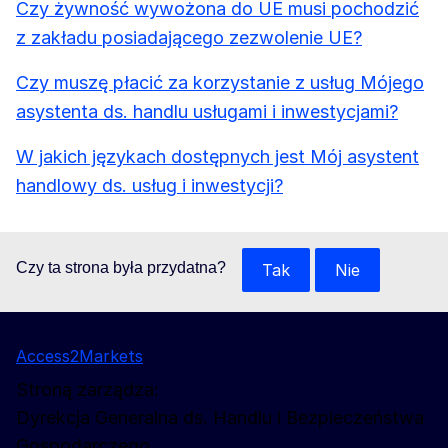
Czy żywność wywożona do UE musi pochodzić
z zakładu posiadającego zezwolenie UE?
Czy muszę płacić za korzystanie z usług Mójego
asystenta ds. handlu usługami i inwestycjami?
W jakich językach dostępnych jest Mój asystent
handlowy ds. usług i inwestycji?
Czy ta strona była przydatna?
Tak
Nie
Access2Markets
Stroną zarządza:
Dyrekcja Generalna ds. Handlu i Bezpieczeństwa
Gospodarczego