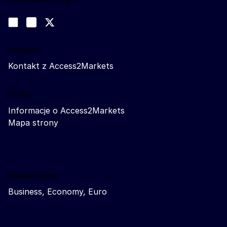
Obserwuj nas
Join us on LinkedIn
#EUtrade
Trade-Off podcast
Kontakt
Kontakt z Access2Markets
O nas
Informacje o Access2Markets
Mapa strony
Related sites
Business, Economy, Euro