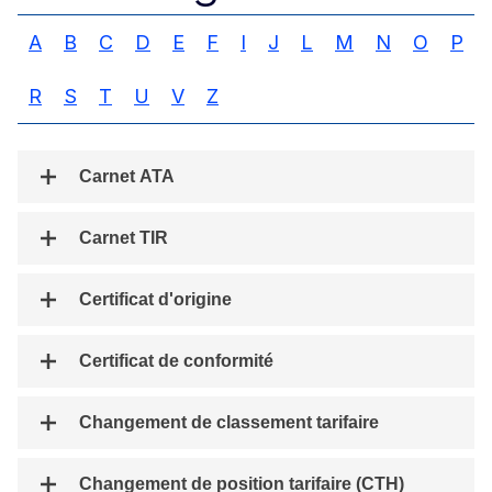
A
B
C
D
E
F
I
J
L
M
N
O
P
R
S
T
U
V
Z
Carnet ATA
Carnet TIR
Certificat d'origine
Certificat de conformité
Changement de classement tarifaire
Changement de position tarifaire (CTH)