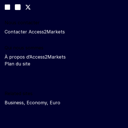
Nous suivre
Join us on LinkedIn
#EUtrade
Trade-Off podcast
Nous contacter
Contacter Access2Markets
Qui nous sommes
À propos d’Access2Markets
Plan du site
Related sites
Business, Economy, Euro