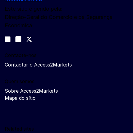
Este sítio é gerido pela:
Direção-Geral do Comércio e da Segurança
Económica
Siga-nos
Join us on LinkedIn
#EUtrade
Trade-Off podcast
Contacte-nos
Contactar o Access2Markets
Quem somos
Sobre Access2Markets
Mapa do sítio
Related sites