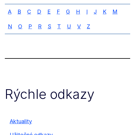
A
B
C
D
E
F
G
H
I
J
K
M
N
O
P
R
S
T
U
V
Z
Rýchle odkazy
Aktuality
Užitočné odkazy