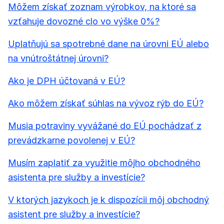
Môžem získať zoznam výrobkov, na ktoré sa
vzťahuje dovozné clo vo výške 0%?
Uplatňujú sa spotrebné dane na úrovni EÚ alebo
na vnútroštátnej úrovni?
Ako je DPH účtovaná v EÚ?
Ako môžem získať súhlas na vývoz rýb do EÚ?
Musia potraviny vyvážané do EÚ pochádzať z
prevádzkarne povolenej v EÚ?
Musím zaplatiť za využitie môjho obchodného
asistenta pre služby a investície?
V ktorých jazykoch je k dispozícii môj obchodný
asistent pre služby a investície?