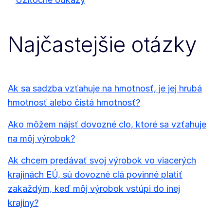
Najčastejšie otázky
Ak sa sadzba vzťahuje na hmotnosť, je jej hrubá
hmotnosť alebo čistá hmotnosť?
Ako môžem nájsť dovozné clo, ktoré sa vzťahuje
na môj výrobok?
Ak chcem predávať svoj výrobok vo viacerých
krajinách EÚ, sú dovozné clá povinné platiť
zakaždým, keď môj výrobok vstúpi do inej
krajiny?