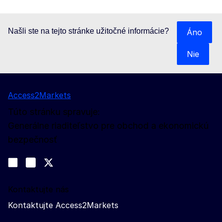
Našli ste na tejto stránke užitočné informácie?
Áno
Nie
Access2Markets
Túto stránku spravuje:
Generálne riaditeľstvo pre obchod a ekonomickú
bezpečnosť
Sledujte nás
Join us on LinkedIn
#EUtrade
Trade-Off podcast
Kontaktujte nás
Kontaktujte Access2Markets