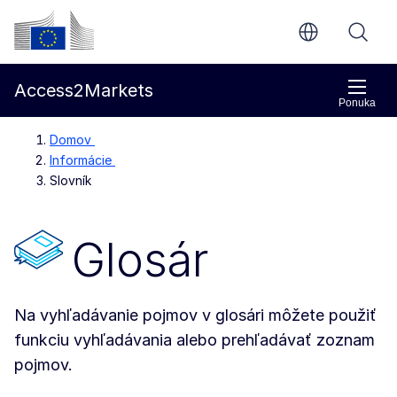
Prejsť na hlavný obsah
Európska komisia
Access2Markets
Ponuka
Domov
Informácie
Slovník
Glosár
Na vyhľadávanie pojmov v glosári môžete použiť
funkciu vyhľadávania alebo prehľadávať zoznam
pojmov.