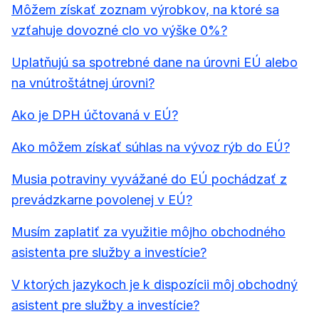
Môžem získať zoznam výrobkov, na ktoré sa
vzťahuje dovozné clo vo výške 0%?
Uplatňujú sa spotrebné dane na úrovni EÚ alebo
na vnútroštátnej úrovni?
Ako je DPH účtovaná v EÚ?
Ako môžem získať súhlas na vývoz rýb do EÚ?
Musia potraviny vyvážané do EÚ pochádzať z
prevádzkarne povolenej v EÚ?
Musím zaplatiť za využitie môjho obchodného
asistenta pre služby a investície?
V ktorých jazykoch je k dispozícii môj obchodný
asistent pre služby a investície?