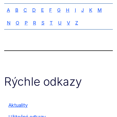
A
B
C
D
E
F
G
H
I
J
K
M
N
O
P
R
S
T
U
V
Z
Rýchle odkazy
Aktuality
Užitočné odkazy