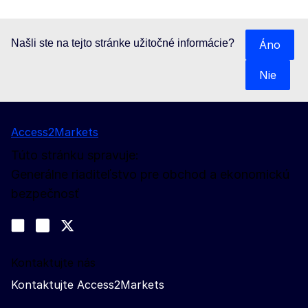
Našli ste na tejto stránke užitočné informácie?
Áno
Nie
Access2Markets
Túto stránku spravuje:
Generálne riaditeľstvo pre obchod a ekonomickú
bezpečnosť
Sledujte nás
Join us on LinkedIn
#EUtrade
Trade-Off podcast
Kontaktujte nás
Kontaktujte Access2Markets