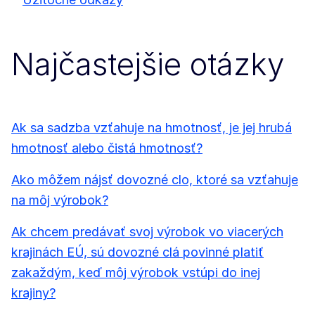
Najčastejšie otázky
Ak sa sadzba vzťahuje na hmotnosť, je jej hrubá
hmotnosť alebo čistá hmotnosť?
Ako môžem nájsť dovozné clo, ktoré sa vzťahuje
na môj výrobok?
Ak chcem predávať svoj výrobok vo viacerých
krajinách EÚ, sú dovozné clá povinné platiť
zakaždým, keď môj výrobok vstúpi do inej
krajiny?