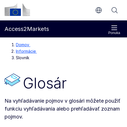
Prejsť na hlavný obsah
Európska komisia
Access2Markets
Ponuka
Domov
Informácie
Slovník
Glosár
Na vyhľadávanie pojmov v glosári môžete použiť
funkciu vyhľadávania alebo prehľadávať zoznam
pojmov.