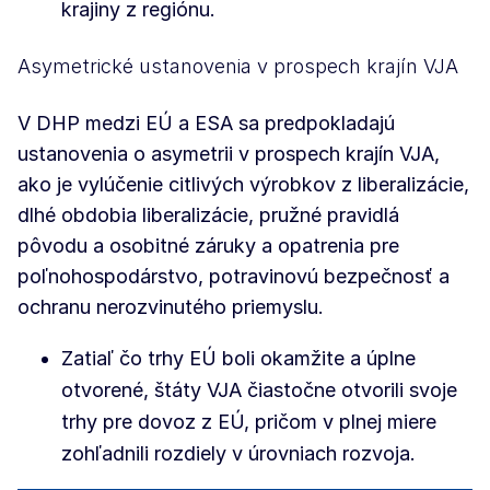
krajiny z regiónu.
Asymetrické ustanovenia v prospech krajín VJA
V DHP medzi EÚ a ESA sa predpokladajú
ustanovenia o asymetrii v prospech krajín VJA,
ako je vylúčenie citlivých výrobkov z liberalizácie,
dlhé obdobia liberalizácie, pružné pravidlá
pôvodu a osobitné záruky a opatrenia pre
poľnohospodárstvo, potravinovú bezpečnosť a
ochranu nerozvinutého priemyslu.
Zatiaľ čo trhy EÚ boli okamžite a úplne
otvorené, štáty VJA čiastočne otvorili svoje
trhy pre dovoz z EÚ, pričom v plnej miere
zohľadnili rozdiely v úrovniach rozvoja.