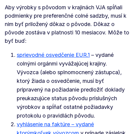
Aby výrobky s pôvodom v krajinách VJA spĺňali
podmienky pre preferenčné colné sadzby, musí k
nim byť priložený dôkaz o pôvode. Dôkaz o
pôvode zostáva v platnosti 10 mesiacov. Môže to
byť buď:
sprievodné osvedčenie EUR.1
– vydané
colnými orgánmi vyvážajúcej krajiny.
Vývozca (alebo splnomocnený zástupca),
ktorý žiada o osvedčenie, musí byť
pripravený na požiadanie predložiť doklady
preukazujúce status pôvodu príslušných
výrobkov a spĺňať ostatné požiadavky
protokolu o pravidlách pôvodu.
vyhlásenie na faktúre – vydané
ktorýmkoľvek vývozcom
v prípade zásielok