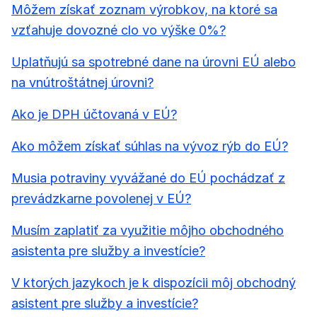
Môžem získať zoznam výrobkov, na ktoré sa
vzťahuje dovozné clo vo výške 0%?
Uplatňujú sa spotrebné dane na úrovni EÚ alebo
na vnútroštátnej úrovni?
Ako je DPH účtovaná v EÚ?
Ako môžem získať súhlas na vývoz rýb do EÚ?
Musia potraviny vyvážané do EÚ pochádzať z
prevádzkarne povolenej v EÚ?
Musím zaplatiť za využitie môjho obchodného
asistenta pre služby a investície?
V ktorých jazykoch je k dispozícii môj obchodný
asistent pre služby a investície?