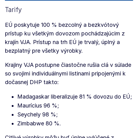
Tarify
EÚ poskytuje 100 % bezcolný a bezkvótový
prístup ku všetkým dovozom pochádzajúcim z
krajín VJA. Prístup na trh EÚ je trvalý, úplný a
bezplatný pre všetky výrobky.
Krajiny VJA postupne čiastočne rušia clá v súlade
so svojimi individuálnymi listinami pripojenými k
dočasnej DHP takto:
Madagaskar liberalizuje 81 % dovozu do EÚ;
Maurícius 96 %;
Seychely 98 %;
Zimbabwe 80 %.
Citlivé výrobky môžu byť úplne vylúčené z