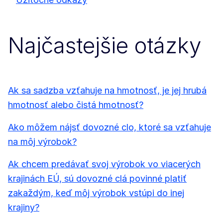
Najčastejšie otázky
Ak sa sadzba vzťahuje na hmotnosť, je jej hrubá
hmotnosť alebo čistá hmotnosť?
Ako môžem nájsť dovozné clo, ktoré sa vzťahuje
na môj výrobok?
Ak chcem predávať svoj výrobok vo viacerých
krajinách EÚ, sú dovozné clá povinné platiť
zakaždým, keď môj výrobok vstúpi do inej
krajiny?