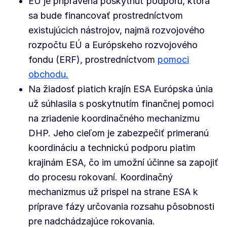
EÚ je pripravená poskytnúť podporu, ktorá
sa bude financovať prostredníctvom
existujúcich nástrojov, najmä rozvojového
rozpočtu EÚ a Európskeho rozvojového
fondu (ERF), prostredníctvom
pomoci
obchodu.
Na žiadosť piatich krajín ESA Európska únia
už súhlasila s poskytnutím finančnej pomoci
na zriadenie koordinačného mechanizmu
DHP. Jeho cieľom je zabezpečiť primeranú
koordináciu a technickú podporu piatim
krajinám ESA, čo im umožní účinne sa zapojiť
do procesu rokovaní. Koordinačný
mechanizmus už prispel na strane ESA k
príprave fázy určovania rozsahu pôsobnosti
pre nadchádzajúce rokovania.