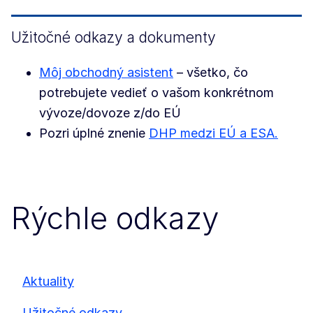
Užitočné odkazy a dokumenty
Môj obchodný asistent
– všetko, čo
potrebujete vedieť o vašom konkrétnom
vývoze/dovoze z/do EÚ
Pozri úplné znenie
DHP medzi EÚ a ESA.
Rýchle odkazy
Aktuality
Užitočné odkazy