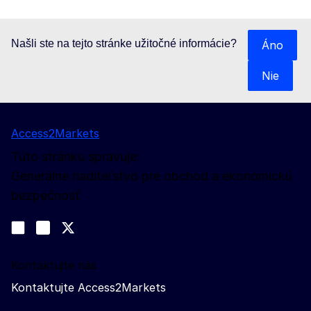
Našli ste na tejto stránke užitočné informácie?
Áno
Nie
Access2Markets
Túto stránku spravuje:
Generálne riaditeľstvo pre obchod a ekonomickú
bezpečnosť
Sledujte nás
Join us on LinkedIn
#EUtrade
Trade-Off podcast
Kontaktujte nás
Kontaktujte Access2Markets