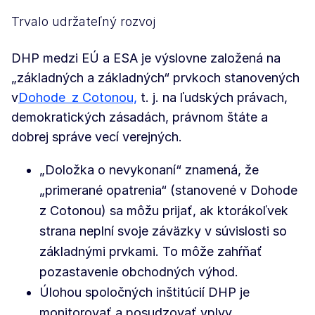
Trvalo udržateľný rozvoj
DHP medzi EÚ a ESA je výslovne založená na
„základných a základných“ prvkoch stanovených
v
Dohode
z Cotonou,
t. j. na ľudských právach,
demokratických zásadách, právnom štáte a
dobrej správe vecí verejných.
„Doložka o nevykonaní“ znamená, že
„primerané opatrenia“ (stanovené v Dohode
z Cotonou) sa môžu prijať, ak ktorákoľvek
strana neplní svoje záväzky v súvislosti so
základnými prvkami. To môže zahŕňať
pozastavenie obchodných výhod.
Úlohou spoločných inštitúcií DHP je
monitorovať a posudzovať vplyv